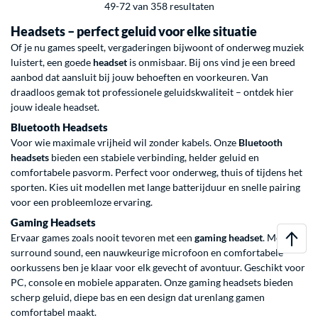
49-72 van 358 resultaten
Headsets – perfect geluid voor elke situatie
Of je nu games speelt, vergaderingen bijwoont of onderweg muziek
luistert, een goede
headset
is onmisbaar. Bij ons vind je een breed
aanbod dat aansluit bij jouw behoeften en voorkeuren. Van
draadloos gemak tot professionele geluidskwaliteit – ontdek hier
jouw ideale headset.
Bluetooth Headsets
Voor wie maximale vrijheid wil zonder kabels. Onze
Bluetooth
headsets
bieden een stabiele verbinding, helder geluid en
comfortabele pasvorm. Perfect voor onderweg, thuis of tijdens het
sporten. Kies uit modellen met lange batterijduur en snelle pairing
voor een probleemloze ervaring.
Gaming Headsets
Ervaar games zoals nooit tevoren met een
gaming headset
. Met
surround sound, een nauwkeurige microfoon en comfortabele
oorkussens ben je klaar voor elk gevecht of avontuur. Geschikt voor
PC, console en mobiele apparaten. Onze gaming headsets bieden
scherp geluid, diepe bas en een design dat urenlang gamen
comfortabel maakt.