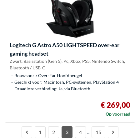
Logitech G
Astro A50 LIGHTSPEED over-ear
gaming headset
Zwart, Basisstation (Gen 5), Pc, Xbox, PS5, Nintendo Switch,
Bluetooth / USB-C
Bouwsoort: Over-Ear Hoofdbeugel
Geschikt voor: Macintosh, PC-systemen, PlayStation 4
Draadloze verbinding: Ja, via Bluetooth
€ 269,00
Op voorraad
1
2
3
4
15
…