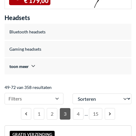
€ 179,00
Headsets
Bluetooth headsets
Gaming headsets
toon meer
49-72 van 358 resultaten
Sorteren
Filters
1
2
3
4
15
…
GRATIS VERZENDING