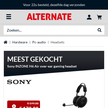
Voor 22u besteld, dezelfde dag verzonden
Zoeken
Websh
Home
Hardware
Pc-audio
Headsets
MEEST GEKOCHT
Sony INZONE H6 Air over-ear gaming headset
€ 199,00