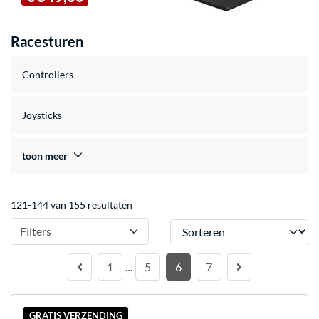
Racesturen
Controllers
Joysticks
toon meer
121-144 van 155 resultaten
Sorteren
Filters
1
5
6
7
…
GRATIS VERZENDING