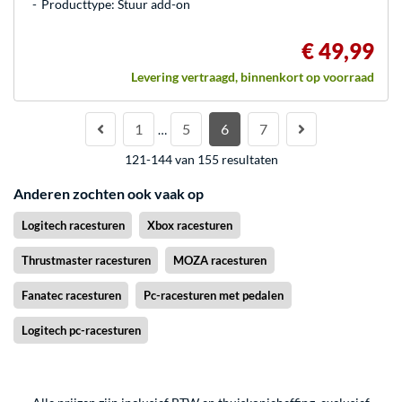
Producttype: Stuur add-on
€ 49,99
Levering vertraagd, binnenkort op voorraad
1
5
6
7
…
121-144 van 155 resultaten
Anderen zochten ook vaak op
Logitech racesturen
Xbox racesturen
Thrustmaster racesturen
MOZA racesturen
Fanatec racesturen
Pc-racesturen met pedalen
Logitech pc-racesturen