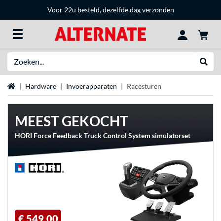
Voor 22u besteld, dezelfde dag verzonden
Zoeken
Websh
Home
Hardware
Invoerapparaten
Racesturen
MEEST GEKOCHT
HORI Force Feedback Truck Control System simulatorset
€ 549,00