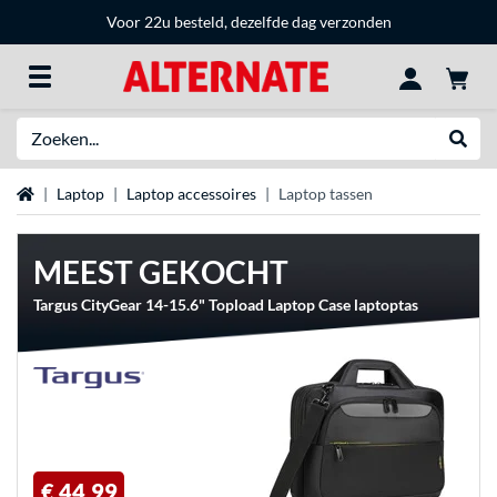
Voor 22u besteld, dezelfde dag verzonden
Zoeken
Websh
Home
Laptop
Laptop accessoires
Laptop tassen
MEEST GEKOCHT
Targus CityGear 14-15.6" Topload Laptop Case laptoptas
€ 44,99