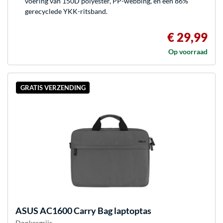
voering van 150D polyester, PP-webbing, en een 86%
gerecyclede YKK-ritsband.
€ 29,99
Op voorraad
GRATIS VERZENDING
ASUS
AC1600 Carry Bag laptoptas
Donkergrijs