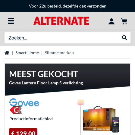
Voor 22u besteld, dezelfde dag verzonden
Zoeken
Websh
Home
Smart Home
Slimme merken
MEEST GEKOCHT
Govee Lantern Floor Lamp S verlichting
Product­informatieblad
€ 129,00