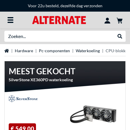
Voor 22u besteld, dezelfde dag verzonden
Zoeken
Websh
Home
Hardware
Pc-componenten
Waterkoeling
CPU-blokken
MEEST GEKOCHT
SilverStone XE360PD waterkoeling
€ 549,00