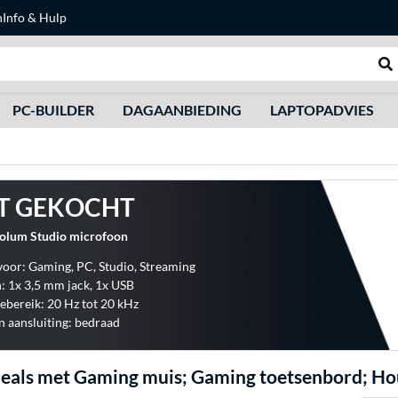
n
Info & Hulp
Zoeken
We
PC-BUILDER
DAGAANBIEDING
LAPTOPADVIES
T GEKOCHT
lum Studio microfoon
voor: Gaming, PC, Studio, Streaming
: 1x 3,5 mm jack, 1x USB
ebereik: 20 Hz tot 20 kHz
 aansluiting: bedraad
eals met Gaming muis; Gaming toetsenbord; H