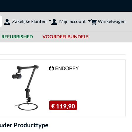
Winkelwagen
Zakelijke klanten
Mijn account
bshop doorzoeken
REFURBISHED
VOORDEELBUNDELS
€ 119,90
ouder Producttype