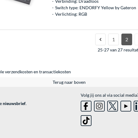
Verbinding: Draadloos
Switch type: ENDORFY Yellow by Gateron
Verlichting: RGB
1
2
25-27 van 27 resulta
ele
verzendkosten
en
transactiekosten
Terug naar boven
Volg jij ons al via social media
ve
nieuwsbrief
.