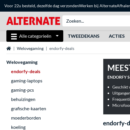
Voor 22u besteld, dezelfde dag verzonden
Werken bij Alternate
Afhale
Alle categorieën
TWEEDEKANS
ACTIES
Home
Welovegaming
endorfy-deals
Welovegaming
MEES
endorfy-deals
ENDORFY So
gaming-laptops
Geschikt 
gaming-pcs
Uitgangen
behuizingen
Frequenti
Microfoon
grafische-kaarten
moederborden
endorfy-d
koeling