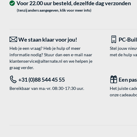
Voor 22.00 uur besteld, dezelfde dag verzonden
(tenzij anders aangegeven, klik voor meer info)
We staan klaar voor jou!
PC-Bui
Heb je een vraag? Heb je hulp of meer
Stel jouw nie
informatie nodig? Stuur dan een e-mail naar
met de hulp v
klantenservice@alternate.nl
en we helpen je
graag verder.
+31 (0)88 544 45 55
Een pa
Bereikbaar van ma.-vr. 08:30-17:30 uur.
Het juiste cade
onze cadeaubon