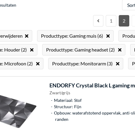
Sorter
esultaten
1
2
 verwijderen
Producttype: Gaming muis (6)
Producttype: Houder (2)
Producttype: Gaming headset (2)
Producttype: Microfoon (2)
Producttype: Monitorarm (3)
ENDORFY
Crystal Black L gaming 
Zwart/grijs
Materiaal: Stof
Structuur: Fijn
Opbouw: waterafstotend oppervlak, anti-sli
randen