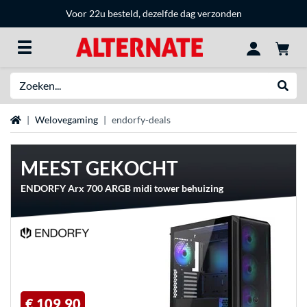
Voor 22u besteld, dezelfde dag verzonden
Zoeken
Websh
Home
Welovegaming
endorfy-deals
MEEST GEKOCHT
ENDORFY Arx 700 ARGB midi tower behuizing
€ 109,90