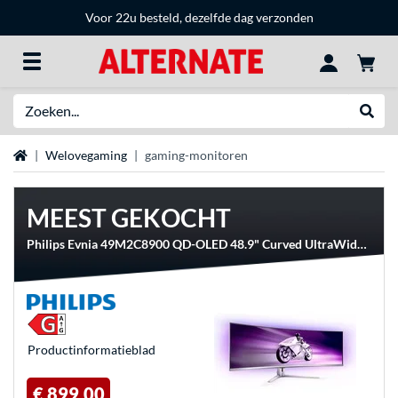
Voor 22u besteld, dezelfde dag verzonden
Zoeken
Websh
Home
Welovegaming
gaming-monitoren
MEEST GEKOCHT
Philips Evnia 49M2C8900 QD-OLED 48.9" Curved UltraWide gaming monitor
Product­informatieblad
€ 899,00