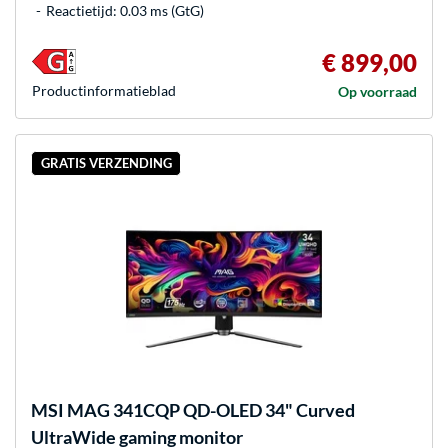
Reactietijd: 0.03 ms (GtG)
€ 899,00
Product­informatieblad
Op voorraad
GRATIS VERZENDING
MSI
MAG 341CQP QD-OLED 34" Curved
UltraWide gaming monitor