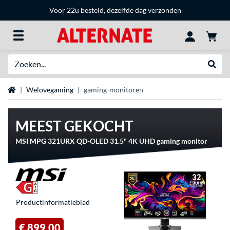
Voor 22u besteld, dezelfde dag verzonden
Zoeken
Websh
Home
Welovegaming
gaming-monitoren
MEEST GEKOCHT
MSI MPG 321URX QD-OLED 31.5" 4K UHD gaming monitor
Product­informatieblad
€ 899,00