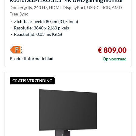
Koorui
S3241XO 31.5" 4K UHD gaming monitor
Donkergrijs, 240 Hz, HDMI, DisplayPort, USB-C, RGB, AMD
Free-Sync
Zichtbaar beeld: 80 cm (31,5 inch)
Resolutie: 3840 x 2160 pixels
Reactietijd: 0.03 ms (GtG)
€ 809,00
Product­informatieblad
Op voorraad
GRATIS VERZENDING