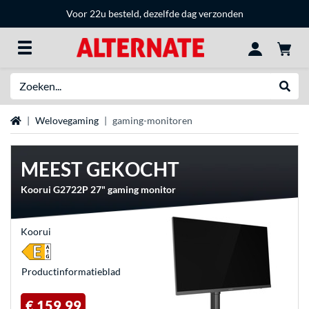
Voor 22u besteld, dezelfde dag verzonden
Zoeken
Websh
Home
Welovegaming
gaming-monitoren
MEEST GEKOCHT
Koorui G2722P 27" gaming monitor
Koorui
Product­informatieblad
€ 159,99