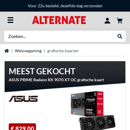
Voor 22u besteld, dezelfde dag verzonden
Zoeken
Websh
Home
Welovegaming
grafische-kaarten
MEEST GEKOCHT
ASUS PRIME Radeon RX 9070 XT OC grafische kaart
€ 829,00