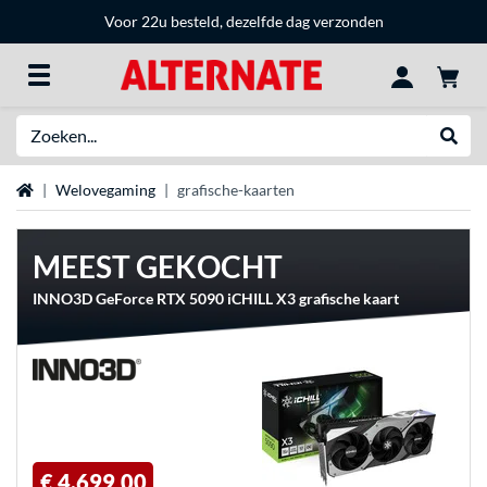
Voor 22u besteld, dezelfde dag verzonden
Zoeken
Websh
Home
Welovegaming
grafische-kaarten
MEEST GEKOCHT
INNO3D GeForce RTX 5090 iCHILL X3 grafische kaart
€ 4.699,00