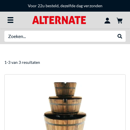
Voor 22u besteld, dezelfde dag verzonden
Zoeken
Websh
1-3 van 3 resultaten