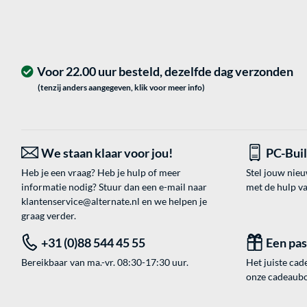
Voor 22.00 uur besteld, dezelfde dag verzonden
(tenzij anders aangegeven, klik voor meer info)
We staan klaar voor jou!
PC-Bui
Heb je een vraag? Heb je hulp of meer
Stel jouw nie
informatie nodig? Stuur dan een e-mail naar
met de hulp v
klantenservice@alternate.nl
en we helpen je
graag verder.
+31 (0)88 544 45 55
Een pa
Bereikbaar van ma.-vr. 08:30-17:30 uur.
Het juiste cade
onze cadeaubon