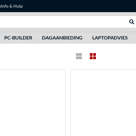
n
Info & Hulp
Zoeken
We
PC-BUILDER
DAGAANBIEDING
LAPTOPADVIES