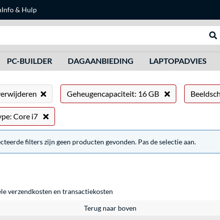
n
Info & Hulp
Zoeken
We
PC-BUILDER
DAGAANBIEDING
LAPTOPADVIES
 verwijderen
Geheugencapaciteit: 16 GB
Beeldsch
pe: Core i7
ecteerde filters zijn geen producten gevonden. Pas de selectie aan.
ele
verzendkosten
en
transactiekosten
Terug naar boven