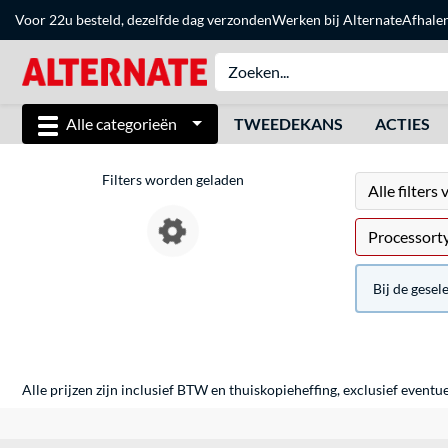
Voor 22u besteld, dezelfde dag verzonden
Werken bij Alternate
Afhale
Alle categorieën
TWEEDEKANS
ACTIES
Filters worden geladen
Alle filters
Processorty
Bij de gesel
Alle prijzen zijn inclusief BTW en thuiskopieheffing, exclusief eventu