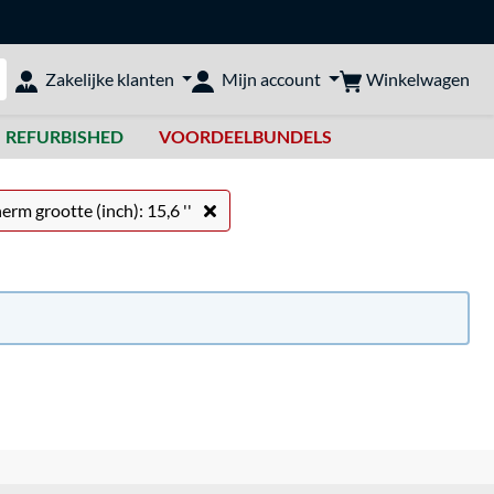
Winkelwagen
Zakelijke klanten
Mijn account
bshop doorzoeken
REFURBISHED
VOORDEELBUNDELS
erm grootte (inch): 15,6 ''