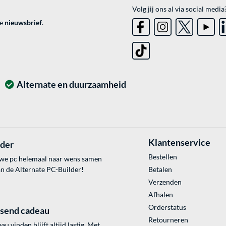
Volg jij ons al via social media
ve
nieuwsbrief
.
Alternate en duurzaamheid
Klantenservice
lder
Bestellen
uwe pc helemaal naar wens samen
an de Alternate PC-Builder!
Betalen
Verzenden
Afhalen
Orderstatus
ssend cadeau
Retourneren
au vinden blijft altijd lastig. Met