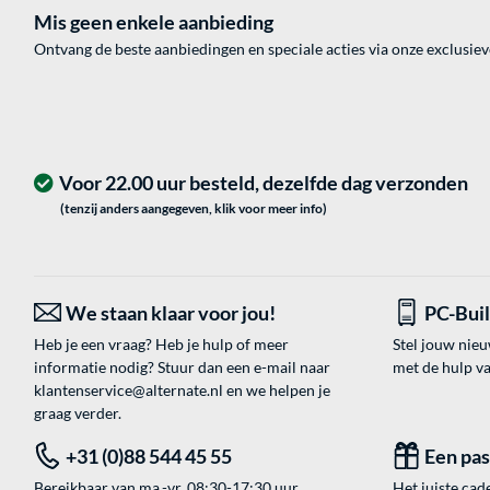
Mis geen enkele aanbieding
Ontvang de beste aanbiedingen en speciale acties via onze exclusie
Voor 22.00 uur besteld, dezelfde dag verzonden
(tenzij anders aangegeven, klik voor meer info)
We staan klaar voor jou!
PC-Bui
Heb je een vraag? Heb je hulp of meer
Stel jouw nie
informatie nodig? Stuur dan een e-mail naar
met de hulp v
klantenservice@alternate.nl
en we helpen je
graag verder.
+31 (0)88 544 45 55
Een pa
Bereikbaar van ma.-vr. 08:30-17:30 uur.
Het juiste cade