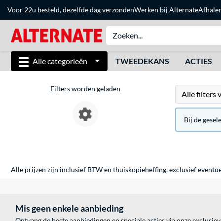
Voor 22u besteld, dezelfde dag verzonden
Werken bij Alternate
Afhale
Alle categorieën
TWEEDEKANS
ACTIES
Filters worden geladen
Alle filters
Bij de gesel
Alle prijzen zijn inclusief BTW en thuiskopieheffing, exclusief eventu
Mis geen enkele aanbieding
Ontvang de beste aanbiedingen en speciale acties via onze exclusie