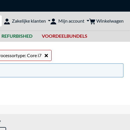
Winkelwagen
Zakelijke klanten
Mijn account
bshop doorzoeken
REFURBISHED
VOORDEELBUNDELS
rocessortype: Core i7
?