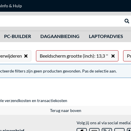
n
Info & Hulp
Zoeken
We
PC-BUILDER
DAGAANBIEDING
LAPTOPADVIES
 verwijderen
Beeldscherm grootte (inch): 13,3 ''
P
ecteerde filters zijn geen producten gevonden. Pas de selectie aan.
ele
verzendkosten
en
transactiekosten
Terug naar boven
Volg jij ons al via social media
ve
nieuwsbrief
.