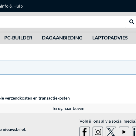
n
Info & Hulp
Zoeken
We
PC-BUILDER
DAGAANBIEDING
LAPTOPADVIES
ele
verzendkosten
en
transactiekosten
Terug naar boven
Volg jij ons al via social media
ve
nieuwsbrief
.