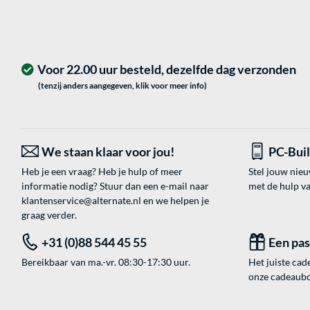
Voor 22.00 uur besteld, dezelfde dag verzonden
(tenzij anders aangegeven, klik voor meer info)
We staan klaar voor jou!
PC-Bui
Heb je een vraag? Heb je hulp of meer
Stel jouw nie
informatie nodig? Stuur dan een e-mail naar
met de hulp v
klantenservice@alternate.nl
en we helpen je
graag verder.
+31 (0)88 544 45 55
Een pa
Bereikbaar van ma.-vr. 08:30-17:30 uur.
Het juiste cade
onze cadeaubon