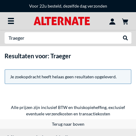
Voor 22u besteld, dezelfde dag verzonden
Zoeken
Websh
Resultaten voor: Traeger
Je zoekopdracht heeft helaas geen resultaten opgeleverd.
Alle prijzen zijn inclusief BTW en thuiskopieheffing, exclusief
eventuele
verzendkosten
en
transactiekosten
Terug naar boven