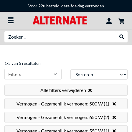
Voor 22u besteld, dezelfde dag verzonden
Zoeken
Websh
1-5 van 5 resultaten
Sorteren
Filters
Alle filters verwijderen
Vermogen - Gezamenlijk vermogen: 500 W (1)
Vermogen - Gezamenlijk vermogen: 650 W (2)
Vermogen - Gezamenlijk vermogen: 550 W (1)