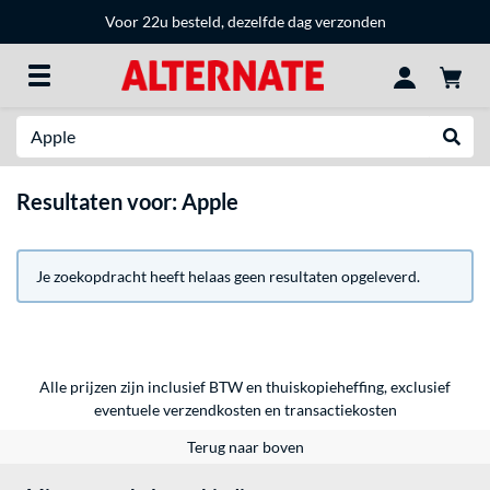
Voor 22u besteld, dezelfde dag verzonden
Zoeken
Websh
Resultaten voor: Apple
Je zoekopdracht heeft helaas geen resultaten opgeleverd.
Alle prijzen zijn inclusief BTW en thuiskopieheffing, exclusief
eventuele
verzendkosten
en
transactiekosten
Terug naar boven