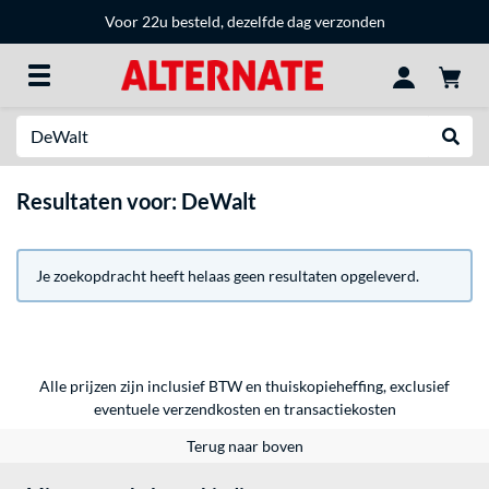
Voor 22u besteld, dezelfde dag verzonden
Zoeken
Websh
Resultaten voor: DeWalt
Je zoekopdracht heeft helaas geen resultaten opgeleverd.
Alle prijzen zijn inclusief BTW en thuiskopieheffing, exclusief
eventuele
verzendkosten
en
transactiekosten
Terug naar boven