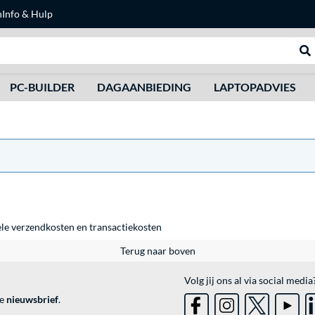
n
Info & Hulp
Zoeken
We
PC-BUILDER
DAGAANBIEDING
LAPTOPADVIES
ele
verzendkosten
en
transactiekosten
Terug naar boven
Volg jij ons al via social media
ve
nieuwsbrief
.