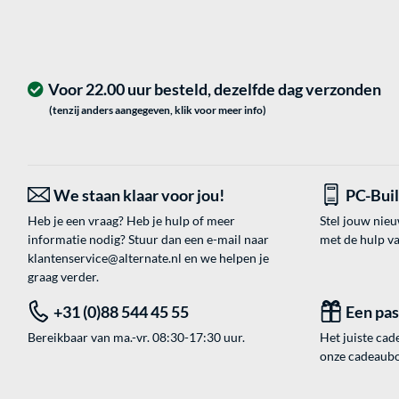
Voor 22.00 uur besteld, dezelfde dag verzonden
(tenzij anders aangegeven, klik voor meer info)
We staan klaar voor jou!
PC-Bui
Heb je een vraag? Heb je hulp of meer
Stel jouw nie
informatie nodig? Stuur dan een e-mail naar
met de hulp v
klantenservice@alternate.nl
en we helpen je
graag verder.
+31 (0)88 544 45 55
Een pa
Bereikbaar van ma.-vr. 08:30-17:30 uur.
Het juiste cade
onze cadeaubon