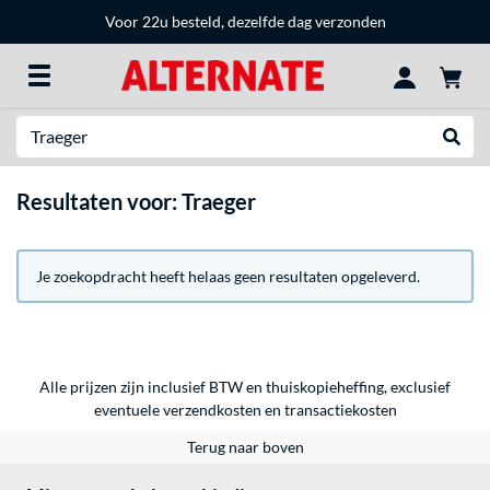
Voor 22u besteld, dezelfde dag verzonden
Zoeken
Websh
Resultaten voor: Traeger
Je zoekopdracht heeft helaas geen resultaten opgeleverd.
Alle prijzen zijn inclusief BTW en thuiskopieheffing, exclusief
eventuele
verzendkosten
en
transactiekosten
Terug naar boven