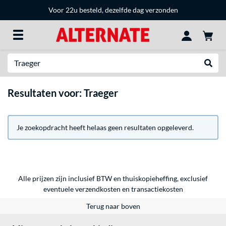
Voor 22u besteld, dezelfde dag verzonden
Zoeken
Websh
Resultaten voor: Traeger
Je zoekopdracht heeft helaas geen resultaten opgeleverd.
Alle prijzen zijn inclusief BTW en thuiskopieheffing, exclusief
eventuele
verzendkosten
en
transactiekosten
Terug naar boven