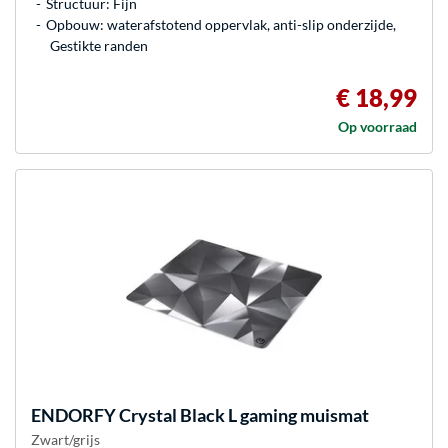
Structuur: Fijn
Opbouw: waterafstotend oppervlak, anti-slip onderzijde,
Gestikte randen
€ 18,99
Op voorraad
ENDORFY
Crystal Black L gaming muismat
Zwart/grijs