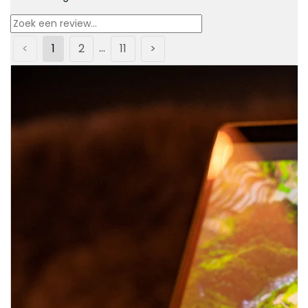
<
1
2
11
>
...