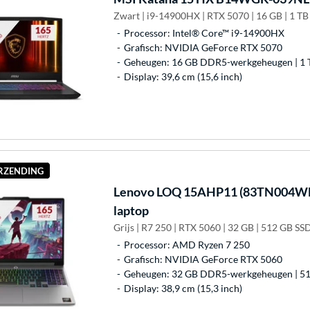
Zwart | i9-14900HX | RTX 5070 | 16 GB | 1 T
Processor: Intel® Core™ i9-14900HX
Grafisch: NVIDIA GeForce RTX 5070
Geheugen: 16 GB DDR5-werkgeheugen | 1 
Display: 39,6 cm (15,6 inch)
ERZENDING
Lenovo
LOQ 15AHP11 (83TN004WM
laptop
Grijs | R7 250 | RTX 5060 | 32 GB | 512 GB SS
Processor: AMD Ryzen 7 250
Grafisch: NVIDIA GeForce RTX 5060
Geheugen: 32 GB DDR5-werkgeheugen | 51
Display: 38,9 cm (15,3 inch)