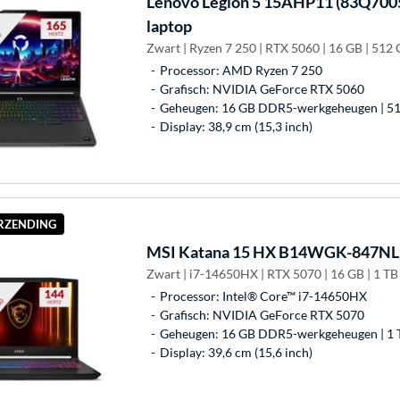
Lenovo
Legion 5 15AHP11 (83Q700
laptop
Zwart | Ryzen 7 250 | RTX 5060 | 16 GB | 512
Processor: AMD Ryzen 7 250
Grafisch: NVIDIA GeForce RTX 5060
Geheugen: 16 GB DDR5-werkgeheugen | 51
Display: 38,9 cm (15,3 inch)
ERZENDING
MSI
Katana 15 HX B14WGK-847NL 1
Zwart | i7-14650HX | RTX 5070 | 16 GB | 1 T
Processor: Intel® Core™ i7-14650HX
Grafisch: NVIDIA GeForce RTX 5070
Geheugen: 16 GB DDR5-werkgeheugen | 1 
Display: 39,6 cm (15,6 inch)