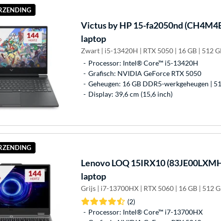
ERZENDING
Victus by HP
15-fa2050nd (CH4M4E
laptop
Zwart | i5-13420H | RTX 5050 | 16 GB | 512 
Processor: Intel® Core™ i5-13420H
Grafisch: NVIDIA GeForce RTX 5050
Geheugen: 16 GB DDR5-werkgeheugen | 51
Display: 39,6 cm (15,6 inch)
ERZENDING
Lenovo
LOQ 15IRX10 (83JE00LXMH)
laptop
Grijs | i7-13700HX | RTX 5060 | 16 GB | 512 
(2)
Processor: Intel® Core™ i7-13700HX