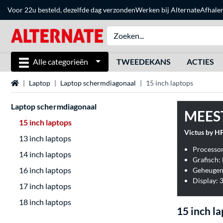
Voor 22u besteld, dezelfde dag verzonden
Werken bij Alternate
Afhale
Alle categorieën
TWEEDEKANS
ACTIES
Home
Laptop
Laptop schermdiagonaal
15 inch laptops
Laptop schermdiagonaal
MEES
15 inch laptops
Victus by H
13 inch laptops
Processor
14 inch laptops
Grafisch
16 inch laptops
Geheugen
Display: 
17 inch laptops
18 inch laptops
15 inch l