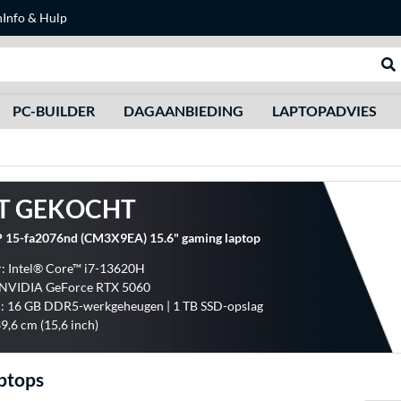
n
Info & Hulp
Zoeken
We
PC-BUILDER
DAGAANBIEDING
LAPTOPADVIES
T GEKOCHT
P 15-fa2076nd (CM3X9EA) 15.6" gaming laptop
: Intel® Core™ i7-13620H
: NVIDIA GeForce RTX 5060
: 16 GB DDR5-werkgeheugen | 1 TB SSD-opslag
39,6 cm (15,6 inch)
aptops