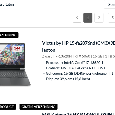
Sorter
esultaten
1
2
5
…
ERZENDING
Victus by HP
15-fa2076nd (CM3X9EA
laptop
Zwart | i7-13620H | RTX 5060 | 16 GB | 1 TB 
Processor: Intel® Core™ i7-13620H
Grafisch: NVIDIA GeForce RTX 5060
Geheugen: 16 GB DDR5-werkgeheugen | 1 
Display: 39,6 cm (15,6 inch)
 PRODUCT
GRATIS VERZENDING
MSI
Katana 15 HX B14WGK-039NL 1