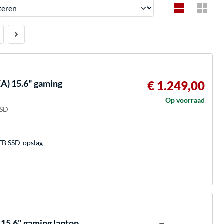
en
) 15.6" gaming
€ 1.249,00
Op voorraad
SSD
TB SSD-opslag
5.6" gaming laptop