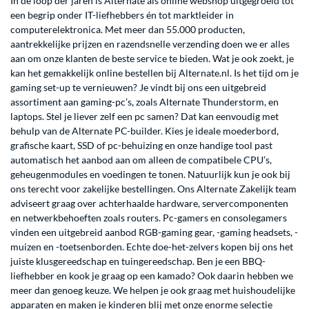
In de loop der jaren is Alternate als online webshop uitgegroeid tot
een begrip onder IT-liefhebbers én tot marktleider in
computerelektronica. Met meer dan 55.000 producten,
aantrekkelijke prijzen en razendsnelle verzending doen we er alles
aan om onze klanten de beste service te bieden. Wat je ook zoekt, je
kan het gemakkelijk online bestellen bij Alternate.nl. Is het tijd om je
gaming
set-up te vernieuwen? Je vindt bij ons een uitgebreid
assortiment aan
gaming-pc’s
, zoals
Alternate Thunderstorm
, en
laptops
. Stel je liever zelf een pc samen? Dat kan eenvoudig met
behulp van de
Alternate PC-builder
. Kies je ideale
moederbord
,
grafische kaart
,
SSD
of
pc-behuizing
en onze handige tool past
automatisch het aanbod aan om alleen de compatibele
CPU’s
,
geheugenmodules
en
voedingen
te tonen. Natuurlijk kun je ook bij
ons terecht voor zakelijke bestellingen. Ons
Alternate Zakelijk
team
adviseert graag over achterhaalde
hardware
,
servercomponenten
en
netwerkbehoeften
zoals
routers
.
Pc-gamers
en consolegamers
vinden een uitgebreid aanbod
RGB-gaming gear
,
-gaming headsets
,
-
muizen
en
-toetsenborden
. Echte doe-het-zelvers kopen bij ons het
juiste
klusgereedschap
en
tuingereedschap
. Ben je een
BBQ
-
liefhebber en kook je graag op een
kamado
? Ook daarin hebben we
meer dan genoeg keuze. We helpen je ook graag met
huishoudelijke
apparaten
en maken je kinderen blij met onze enorme selectie