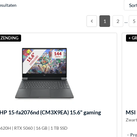
Sorter
esultaten
1
2
5
…
RZENDING
+ G
 HP
15-fa2076nd (CM3X9EA) 15.6" gaming
MSI
Zwart
3620H | RTX 5060 | 16 GB | 1 TB SSD
Pro