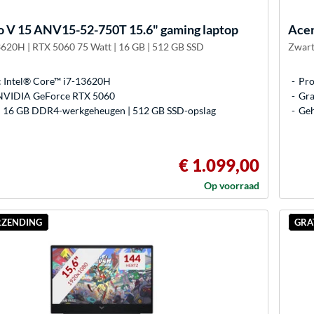
o V 15 ANV15-52-750T 15.6" gaming laptop
Ace
3620H | RTX 5060 75 Watt | 16 GB | 512 GB SSD
Zwart
: Intel® Core™ i7-13620H
Pro
 NVIDIA GeForce RTX 5060
Gra
 16 GB DDR4-werkgeheugen | 512 GB SSD-opslag
Geh
€ 1.099,00
Op voorraad
RZENDING
GRA