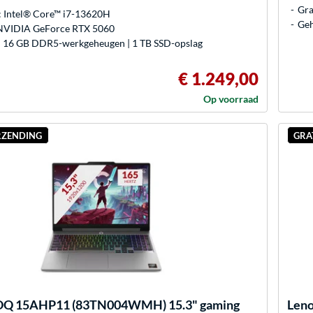
Gra
: Intel® Core™ i7-13620H
Geh
 NVIDIA GeForce RTX 5060
 16 GB DDR5-werkgeheugen | 1 TB SSD-opslag
€ 1.249,00
Op voorraad
RZENDING
GRA
OQ 15AHP11 (83TN004WMH) 15.3" gaming
Len