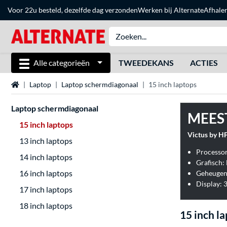
Voor 22u besteld, dezelfde dag verzonden
Werken bij Alternate
Afhale
Alle categorieën
TWEEDEKANS
ACTIES
Home
Laptop
Laptop schermdiagonaal
15 inch laptops
Laptop schermdiagonaal
MEES
15 inch laptops
Victus by H
13 inch laptops
Processor
14 inch laptops
Grafisch
16 inch laptops
Geheugen
Display: 
17 inch laptops
18 inch laptops
15 inch l