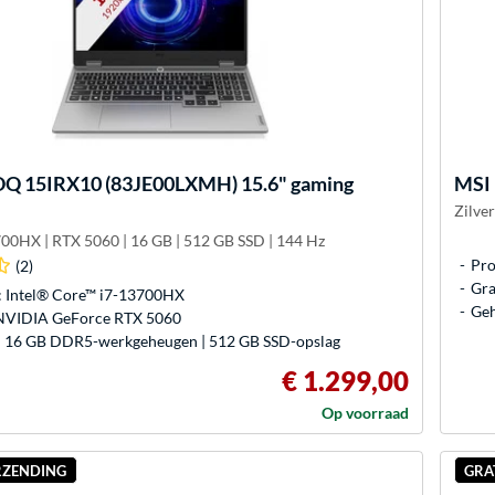
OQ 15IRX10 (83JE00LXMH) 15.6" gaming
MSI
Zilver
3700HX | RTX 5060 | 16 GB | 512 GB SSD | 144 Hz
Pro
(2)
Gra
: Intel® Core™ i7-13700HX
Geh
 NVIDIA GeForce RTX 5060
 16 GB DDR5-werkgeheugen | 512 GB SSD-opslag
€ 1.299,00
Op voorraad
RZENDING
GRA