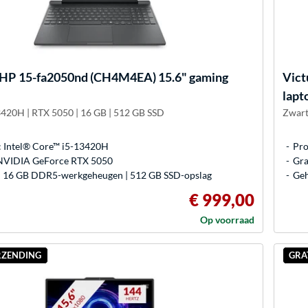
 HP
15-fa2050nd (CH4M4EA) 15.6" gaming
Vict
lapt
3420H | RTX 5050 | 16 GB | 512 GB SSD
Zwart
: Intel® Core™ i5-13420H
Pro
 NVIDIA GeForce RTX 5050
Gra
 16 GB DDR5-werkgeheugen | 512 GB SSD-opslag
Geh
€ 999,00
Op voorraad
RZENDING
GRA