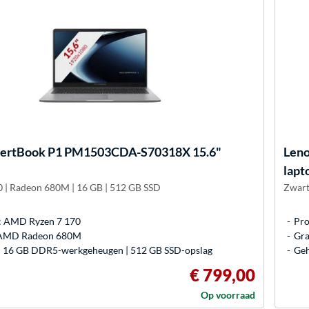
ertBook P1 PM1503CDA-S70318X 15.6"
Len
lapt
70 | Radeon 680M | 16 GB | 512 GB SSD
Zwart
: AMD Ryzen 7 170
Pro
: AMD Radeon 680M
Gra
 16 GB DDR5-werkgeheugen | 512 GB SSD-opslag
Geh
€ 799,00
Op voorraad