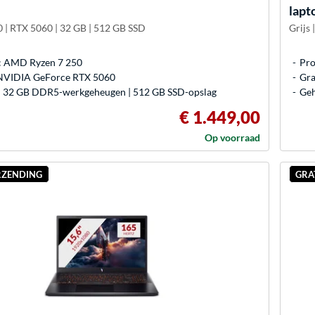
lapt
50 | RTX 5060 | 32 GB | 512 GB SSD
Grijs
: AMD Ryzen 7 250
Pro
 NVIDIA GeForce RTX 5060
Gra
 32 GB DDR5-werkgeheugen | 512 GB SSD-opslag
Geh
€ 1.449,00
Op voorraad
RZENDING
GRA