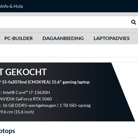
n
Info & Hulp
Zoeken
We
PC-BUILDER
DAGAANBIEDING
LAPTOPADVIES
T GEKOCHT
P 15-fa2076nd (CM3X9EA) 15.6" gaming laptop
: Intel® Core™ i7-13620H
: NVIDIA GeForce RTX 5060
: 16 GB DDR5-werkgeheugen | 1 TB SSD-opslag
39,6 cm (15,6 inch)
aptops