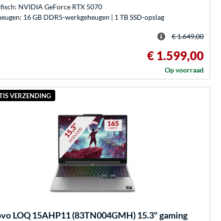
fisch: NVIDIA GeForce RTX 5070
eugen: 16 GB DDR5-werkgeheugen | 1 TB SSD-opslag
€ 1.649,00
€ 1.599,00
Op voorraad
TIS VERZENDING
ovo
LOQ 15AHP11 (83TN004GMH) 15.3" gaming