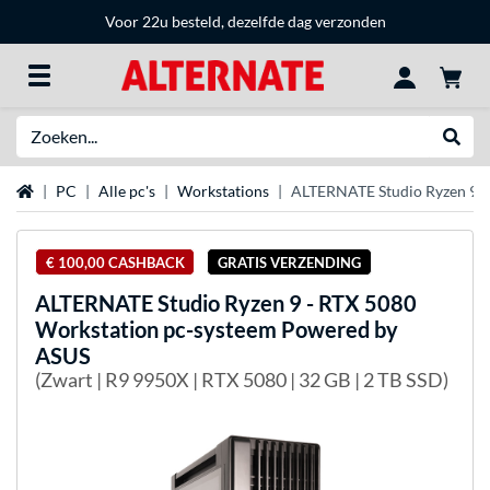
Voor 22u besteld, dezelfde dag verzonden
Zoeken
Websh
Home
PC
Alle pc's
Workstations
ALTERNATE Studio Ryzen 9 -
€ 100,00 CASHBACK
GRATIS VERZENDING
ALTERNATE
Studio Ryzen 9 - RTX 5080
Workstation pc-systeem Powered by
ASUS
(Zwart | R9 9950X | RTX 5080 | 32 GB | 2 TB SSD)