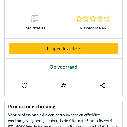
0.0 sterr
Nu beoordelen
Specificaties
1 Lopende actie
Op voorraad
Productomschrijving
Voor professionals die een betrouwbare en efficiënte
werkomgeving nodig hebben, is de Alternate Studio Ryzen 9 -
RTX 5080 Workstation pc-systeem Powered by ASUS de ideale