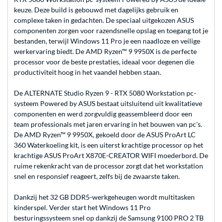
keuze. Deze build is gebouwd met dagelijks gebruik en
complexe taken in gedachten. De speciaal uitgekozen ASUS
componenten zorgen voor razendsnelle opslag en toegang tot je
bestanden, terwijl Windows 11 Pro je een naadloze en veilige
werkervaring biedt. De AMD Ryzen™ 9 9950X is de perfecte
processor voor de beste prestaties, ideaal voor degenen die
productiviteit hoog in het vaandel hebben staan.
De ALTERNATE Studio Ryzen 9 - RTX 5080 Workstation pc-
systeem Powered by ASUS bestaat uitsluitend uit kwalitatieve
componenten en werd zorgvuldig geassembleerd door een
team professionals met jaren ervaring in het bouwen van pc's.
De AMD Ryzen™ 9 9950X, gekoeld door de ASUS ProArt LC
360 Waterkoeling kit, is een uiterst krachtige processor op het
krachtige ASUS ProArt X870E-CREATOR WIFI moederbord. De
ruime rekenkracht van de processor zorgt dat het workstation
snel en responsief reageert, zelfs bij de zwaarste taken.
Dankzij het 32 GB DDR5-werkgeheugen wordt multitasken
kinderspel. Verder start het Windows 11 Pro
besturingssysteem snel op dankzij de Samsung 9100 PRO 2 TB