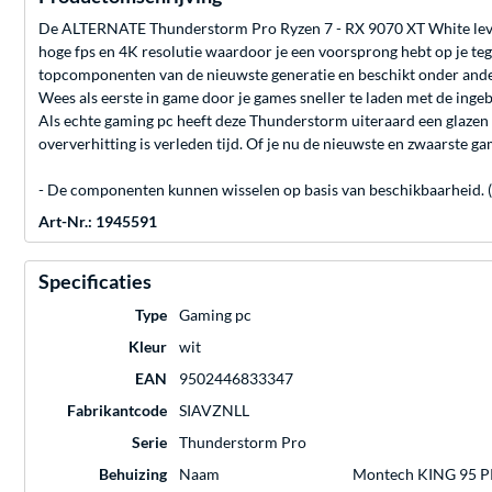
De ALTERNATE Thunderstorm Pro Ryzen 7 - RX 9070 XT White levert 
hoge fps en 4K resolutie waardoor je een voorsprong hebt op je teg
topcomponenten van de nieuwste generatie en beschikt onder an
Wees als eerste in game door je games sneller te laden met de inge
Als echte gaming pc heeft deze Thunderstorm uiteraard een glazen
oververhitting is verleden tijd. Of je nu de nieuwste en zwaarste ga
- De componenten kunnen wisselen op basis van beschikbaarheid. (Er
Art-Nr.: 1945591
Specificaties
Type
Gaming pc
Kleur
wit
EAN
9502446833347
Fabrikantcode
SIAVZNLL
Serie
Thunderstorm Pro
Behuizing
Naam
Montech KING 95 