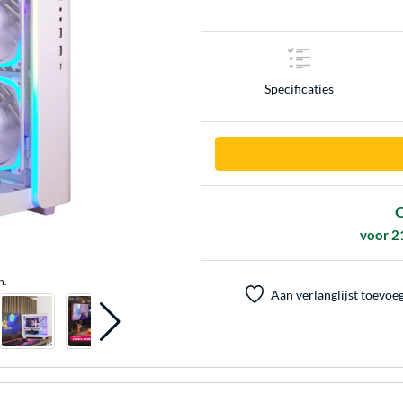
Specificaties
O
voor 2
n.
Aan verlanglijst toevoe