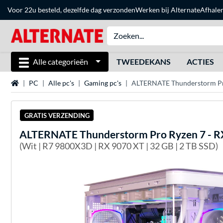
Voor 22u besteld, dezelfde dag verzonden
Werken bij Alternate
Afhale
Alle categorieën
TWEEDEKANS
ACTIES
Home
PC
Alle pc's
Gaming pc's
ALTERNATE Thunderstorm Pro
GRATIS VERZENDING
ALTERNATE
Thunderstorm Pro Ryzen 7 - R
(Wit | R7 9800X3D | RX 9070 XT | 32 GB | 2 TB SSD)