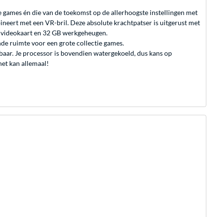
games én die van de toekomst op de allerhoogste instellingen met
ineert met een VR-bril. Deze absolute krachtpatser is uitgerust met
videokaart en 32 GB werkgeheugen.
nde ruimte voor een grote collectie games.
aar. Je processor is bovendien watergekoeld, dus kans op
het kan allemaal!