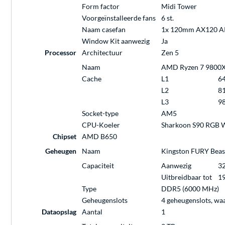
Form factor
Midi Tower
Voorgeïnstalleerde fans
6 st.
Naam casefan
1x 120mm AX120 A
Window Kit aanwezig
Ja
Processor
Architectuur
Zen 5
Naam
AMD Ryzen 7 9800X3D
Cache
L1
6
L2
8
L3
9
Socket-type
AM5
CPU-Koeler
Sharkoon S90 RGB W
Chipset
AMD B650
Geheugen
Naam
Kingston FURY Bea
Capaciteit
Aanwezig
32
Uitbreidbaar tot
19
Type
DDR5 (6000 MHz)
Geheugenslots
4 geheugenslots, wa
Dataopslag
Aantal
1