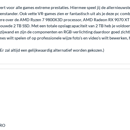
voor alle games extreme prestaties. Hiermee speel jij de allernieuwste 
enstander. Ook vette VR-games zien er fantastisch uit als je deze pc comb
dere over de AMD Ryzen 7 9800X3D processor, AMD Radeon RX 9070 XT 
bouwde 2 TB SSD. Met een totale opslagcapaciteit van 2 TB heb je voldoe
 zijwand en zijn de componenten en RGB-verlichting daardoor goed zichtb
mes wilt spelen of op professionele wijze foto's en video's wilt bewerken, 
 zal altijd een gelijkwaardig alternatief worden gekozen.)
PRO