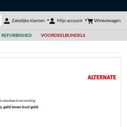
Winkelwagen
Zakelijke klanten
Mijn account
bshop doorzoeken
REFURBISHED
VOORDEELBUNDELS
is standaard verzending
p, geld lenen kost geld.