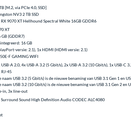
TB [M.2, via PCIe 4.0, SSD]
ngston NV3 2 TB SSD
 RX 9070 XT Hellhound Spectral White 16GB GDDR6
70 XT
6 GB (GDDR7)
ïntegreerd: 16 GB
layPort-versie: 2.1), 1x HDMI (HDMI versie: 2.1)
650E-F GAMING WIFI
 USB-A 2.0, 4x USB-A 3.2 (5 Gbit/s), 2x USB-A 3.2 (10 Gbit/s), 1x USB-C 3.2
 RJ-45
 naam USB 3.2 (5 Gbit/s) is de nieuwe benaming van USB 3.1 Gen 1 en US
 naam USB 3.2 (10 Gbit/s) is de nieuwe benaming van USB 3.1 Gen 2 en U
-in, 3x line-out
 Surround Sound High Definition Audio CODEC ALC4080
et