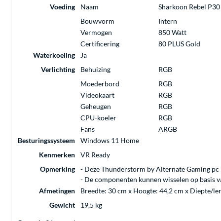
Voeding
Naam
Sharkoon Rebel P3
Bouwvorm
Intern
Vermogen
850 Watt
Certificering
80 PLUS Gold
Waterkoeling
Ja
Verlichting
Behuizing
RGB
Moederbord
RGB
Videokaart
RGB
Geheugen
RGB
CPU-koeler
RGB
Fans
ARGB
Besturingssysteem
Windows 11 Home
Kenmerken
VR Ready
Opmerking
- Deze Thunderstorm by Alternate Gaming pc i
- De componenten kunnen wisselen op basis van
Afmetingen
Breedte: 30 cm x Hoogte: 44,2 cm x Diepte/le
Gewicht
19,5 kg