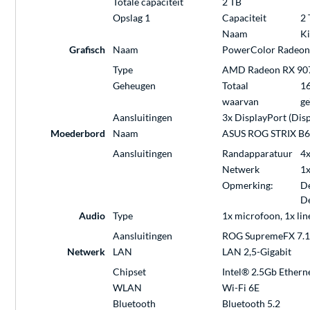
Totale capaciteit
2 TB
Opslag 1
Capaciteit
2 
Naam
Ki
Grafisch
Naam
PowerColor Radeon
Type
AMD Radeon RX 90
Geheugen
Totaal
1
waarvan
ge
Aansluitingen
3x DisplayPort (Disp
Moederbord
Naam
ASUS ROG STRIX B
Aansluitingen
Randapparatuur
4x
Netwerk
1x
Opmerking:
De
De
Audio
Type
1x microfoon, 1x line
Aansluitingen
ROG SupremeFX 7.1
Netwerk
LAN
LAN 2,5-Gigabit
Chipset
Intel® 2.5Gb Ethern
WLAN
Wi-Fi 6E
Bluetooth
Bluetooth 5.2