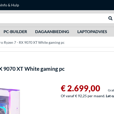
n
Info & Hulp
Zoeken
We
PC-BUILDER
DAGAANBIEDING
LAPTOPADVIES
 Ryzen 7 - RX 9070 XT White gaming pc
X 9070 XT White gaming pc
€ 2.699,00
Grat
Of vanaf € 92,25 per maand.
Let o