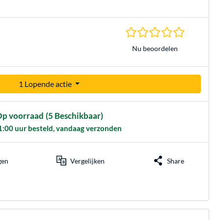
0.0 sterren
Nu beoordelen
1 Lopende actie
p voorraad
(5 Beschikbaar)
1:00 uur besteld, vandaag verzonden
gen
Vergelijken
Share