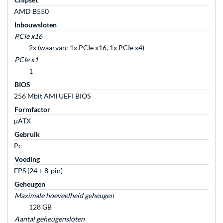
AMD B550
Inbouwsloten
PCIe x16
2x (waarvan: 1x PCIe x16, 1x PCIe x4)
PCIe x1
1
BIOS
256 Mbit AMI UEFI BIOS
Formfactor
µATX
Gebruik
Pc
Voeding
EPS (24 + 8-pin)
Geheugen
Maximale hoeveelheid geheugen
128 GB
Aantal geheugensloten