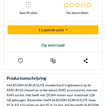
0.0 sterr
Nu beoordelen
Specificaties
1 Lopende actie
Op voorraad
Productomschrijving
Het B550M AORUS ELITE moederbord is gebaseerd op de
AMD B550 chipset en ondersteunt AMD processoren met een
AM4 socket. Het heeft vier DDR4-sloten voor maximaal 128
GB geheugen. Bovendien heeft de B550M AORUS ELITE twee
PCIe 4.0 x16 sloten en één PCIe 1x slot. Verder heeft de B550M