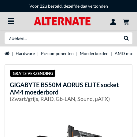
Voor 22u besteld, dezelfde dag verzonden
Zoeken
Websh
Home
Hardware
Pc-componenten
Moederborden
AMD moed
GRATIS VERZENDING
GIGABYTE
B550M AORUS ELITE socket
AM4 moederbord
(Zwart/grijs, RAID, Gb-LAN, Sound, µATX)