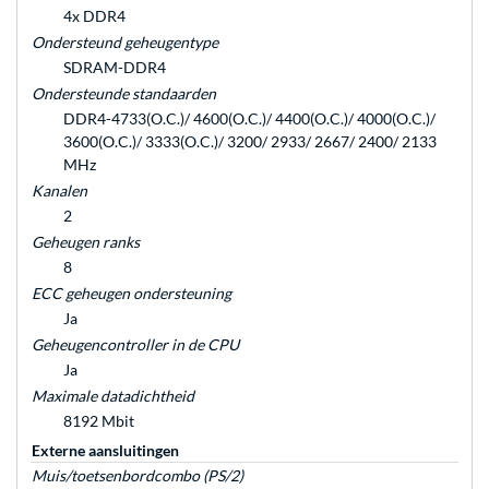
4x DDR4
Ondersteund geheugentype
SDRAM-DDR4
Ondersteunde standaarden
DDR4-4733(O.C.)/ 4600(O.C.)/ 4400(O.C.)/ 4000(O.C.)/
3600(O.C.)/ 3333(O.C.)/ 3200/ 2933/ 2667/ 2400/ 2133
MHz
Kanalen
2
Geheugen ranks
8
ECC geheugen ondersteuning
Ja
Geheugencontroller in de CPU
Ja
Maximale datadichtheid
8192 Mbit
Externe aansluitingen
Muis/toetsenbordcombo (PS/2)