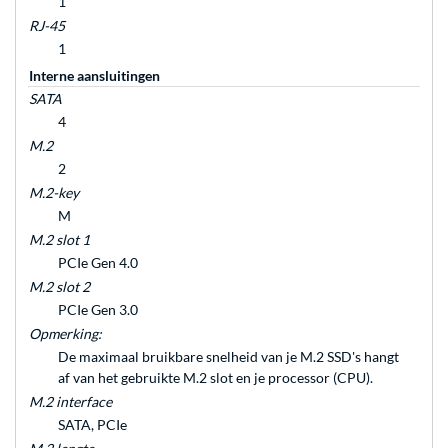
1
RJ-45
1
Interne aansluitingen
SATA
4
M.2
2
M.2-key
M
M.2 slot 1
PCIe Gen 4.0
M.2 slot 2
PCIe Gen 3.0
Opmerking:
De maximaal bruikbare snelheid van je M.2 SSD's hangt
af van het gebruikte M.2 slot en je processor (CPU).
M.2 interface
SATA, PCIe