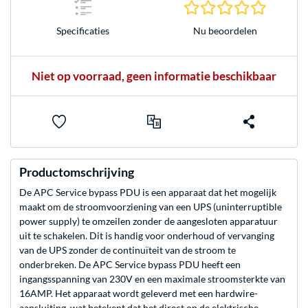
0.0 sterr
Nu beoordelen
Specificaties
Niet op voorraad, geen informatie beschikbaar
Productomschrijving
De APC Service bypass PDU is een apparaat dat het mogelijk
maakt om de stroomvoorziening van een UPS (uninterruptible
power supply) te omzeilen zonder de aangesloten apparatuur
uit te schakelen. Dit is handig voor onderhoud of vervanging
van de UPS zonder de continuïteit van de stroom te
onderbreken. De APC Service bypass PDU heeft een
ingangsspanning van 230V en een maximale stroomsterkte van
16AMP. Het apparaat wordt geleverd met een hardwire-
aansluiting, wat betekent dat het direct op de elektrische