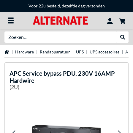
Voor 22u besteld, dezelfde dag verzonden
Zoeken
Websh
Home
Hardware
Randapparatuur
UPS
UPS accessoires
APC
APC
Service bypass PDU, 230V 16AMP
Hardwire
(2U)