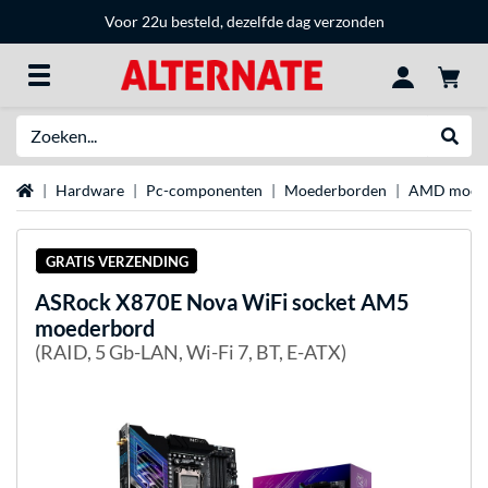
Voor 22u besteld, dezelfde dag verzonden
Zoeken
Websh
Home
Hardware
Pc-componenten
Moederborden
AMD moed
GRATIS VERZENDING
ASRock
X870E Nova WiFi socket AM5
moederbord
(RAID, 5 Gb-LAN, Wi-Fi 7, BT, E-ATX)