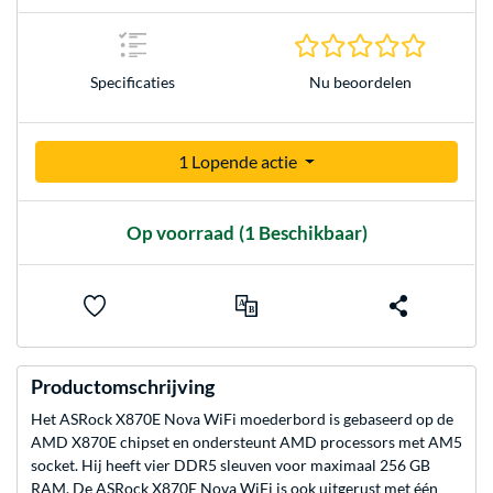
0.0 sterr
Nu beoordelen
Specificaties
1 Lopende actie
Op voorraad
(1 Beschikbaar)
Productomschrijving
Het ASRock X870E Nova WiFi moederbord is gebaseerd op de
AMD X870E chipset en ondersteunt AMD processors met AM5
socket. Hij heeft vier DDR5 sleuven voor maximaal 256 GB
RAM. De ASRock X870E Nova WiFi is ook uitgerust met één