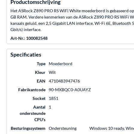
Productomschrijving
Het ASRock Z890 PRO RS WiFi White moederbord is gebaseerd op de
GB RAM. Verdere kenmerken van de ASRock Z890 PRO RS WiFi White 
kanaals geluid, een 2,5 Gigabit LAN interface, Wi-Fi 6E, Bluetooth 
Gbit/s) interface.
Art-Nr.: 100082548
Specificaties
Type
Moederbord
Kleur
Wit
EAN
4710483947476
Fabrikantcode
90-MXBQC0-A0UAYZ
Socket
1851
Aantal
1
ondersteunde
CPU's
Besturingssysteem
Ondersteuning
Windows 10 ready, Win