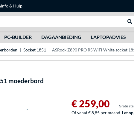
n
Info & Hulp
Zoeken
We
PC-BUILDER
DAGAANBIEDING
LAPTOPADVIES
derborden
Socket 1851
ASRock Z890 PRO RS WiFi White socket 1
851 moederbord
€ 259,00
Gratis st
Of vanaf € 8,85 per maand.
Let op