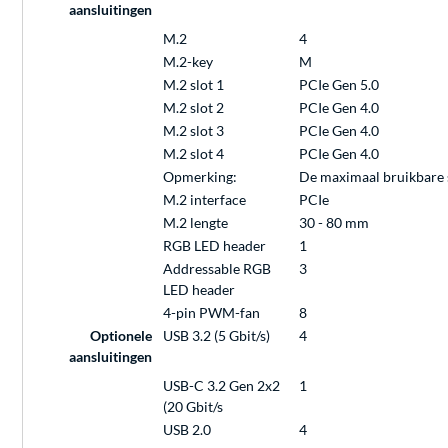
aansluitingen
M.2
4
M.2-key
M
M.2 slot 1
PCIe Gen 5.0
M.2 slot 2
PCIe Gen 4.0
M.2 slot 3
PCIe Gen 4.0
M.2 slot 4
PCIe Gen 4.0
Opmerking:
De maximaal bruikbare s
M.2 interface
PCIe
M.2 lengte
30 - 80 mm
RGB LED header
1
Addressable RGB
3
LED header
4-pin PWM-fan
8
Optionele
USB 3.2 (5 Gbit/s)
4
aansluitingen
USB-C 3.2 Gen 2x2
1
(20 Gbit/s
USB 2.0
4