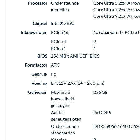
Processor
Ondersteunde
Core Ultra 5 2xx (Arrow
modellen
Core Ultra 7 2xx (Arrow
Core Ultra 9 2xx (Arrow
Chipset
Intel® Z890
Inbouwsloten
PCIe x16
1x (waarvan: 1x PCIe x1
PCIe x4
2
PCIe x1
1
BIOS
256 MBit AMI UEFI BIOS
Formfactor
ATX
Gebruik
Pc
Voeding
EPS12V 2.9x (24 + 2x 8-pin)
Geheugen
Maximale
256 GB
hoeveelheid
geheugen
Aantal
4x DDR5
geheugensloten
Ondersteunde
DDR5 9066 / 6400 / 6200
standaarden
Kanalen
2