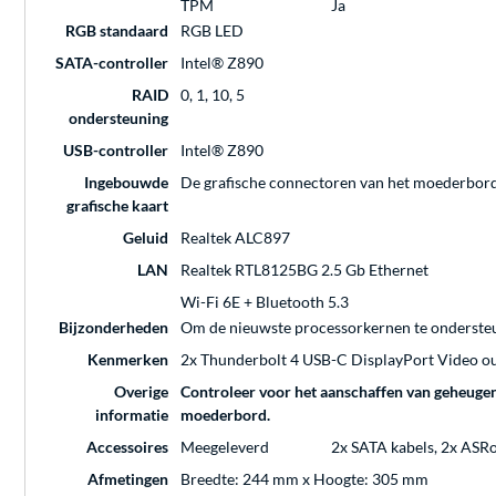
TPM
Ja
RGB standaard
RGB LED
SATA-controller
Intel® Z890
RAID
0, 1, 10, 5
ondersteuning
USB-controller
Intel® Z890
Ingebouwde
De grafische connectoren van het moederbord 
grafische kaart
Geluid
Realtek ALC897
LAN
Realtek RTL8125BG 2.5 Gb Ethernet
Wi-Fi 6E + Bluetooth 5.3
Bijzonderheden
Om de nieuwste processorkernen te ondersteu
Kenmerken
2x Thunderbolt 4 USB-C DisplayPort Video ou
Overige
Controleer voor het aanschaffen van geheugen 
informatie
moederbord.
Accessoires
Meegeleverd
2x SATA kabels, 2x ASRo
Afmetingen
Breedte: 244 mm x Hoogte: 305 mm