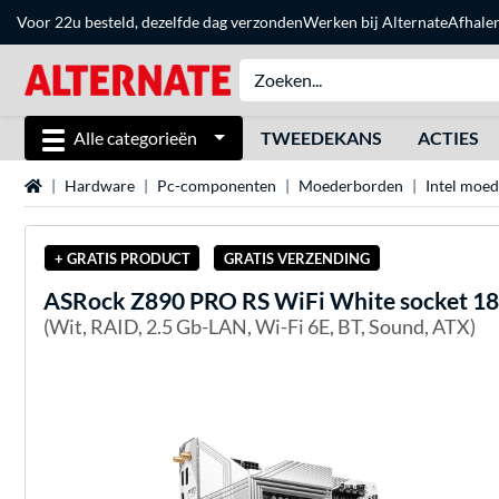
Voor 22u besteld, dezelfde dag verzonden
Werken bij Alternate
Afhale
Alle categorieën
TWEEDEKANS
ACTIES
Home
Hardware
Pc-componenten
Moederborden
Intel moe
+ GRATIS PRODUCT
GRATIS VERZENDING
ASRock
Z890 PRO RS WiFi White socket 1
(Wit, RAID, 2.5 Gb-LAN, Wi-Fi 6E, BT, Sound, ATX)