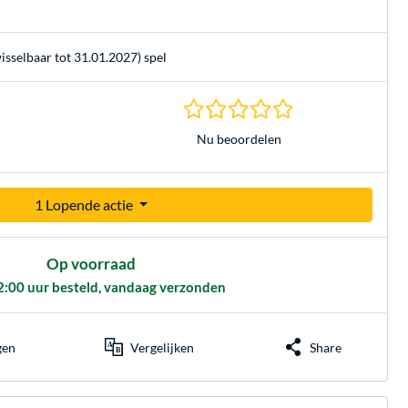
isselbaar tot 31.01.2027) spel
0.0 sterren gebasee
Nu beoordelen
1 Lopende actie
Op voorraad
2:00 uur besteld, vandaag verzonden
gen
Vergelijken
Share