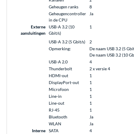
Geheugen ranks
8
Geheugencontroller
Ja
in de CPU
Externe
USB-A 3.2 (10
1
aansluitingen
Gbit/s)
USB-A 3.2 (5 Gbit/s)
2
Opmerking:
De naam USB 3.2 (5 Gbit
De naam USB 3.2 (10 Gbi
USB-A 2.0
4
Thunderbolt
2 x versie 4
HDMI-out
1
DisplayPort-out
1
Microfoon
1
Line-in
1
Line-out
1
RJ-45
1
Bluetooth
Ja
WLAN
Ja
Interne
SATA
4