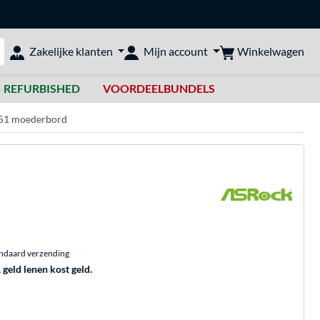
Winkelwagen
Zakelijke klanten
Mijn account
bshop doorzoeken
REFURBISHED
VOORDEELBUNDELS
851 moederbord
andaard verzending
, geld lenen kost geld.