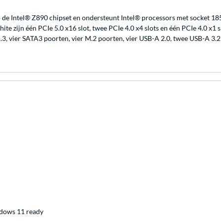
 Intel® Z890 chipset en ondersteunt Intel® processors met socket 185
zijn één PCIe 5.0 x16 slot, twee PCIe 4.0 x4 slots en één PCIe 4.0 x1 
5.3, vier SATA3 poorten, vier M.2 poorten, vier USB-A 2.0, twee USB-A 3.2
dows 11 ready