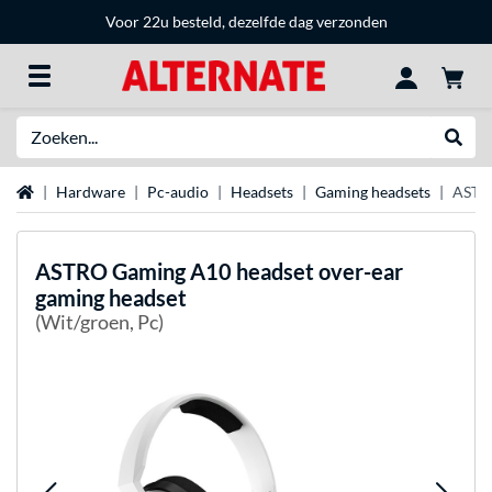
Voor 22u besteld, dezelfde dag verzonden
Zoeken
Websh
Home
Hardware
Pc-audio
Headsets
Gaming headsets
ASTRO
ASTRO Gaming
A10 headset over-ear
gaming headset
(Wit/groen, Pc)