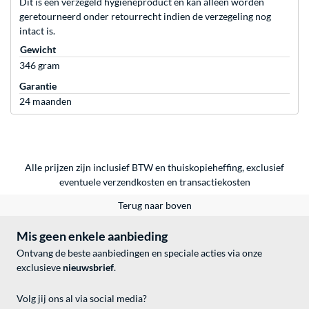
Dit is een verzegeld hygiëneproduct en kan alleen worden
geretourneerd onder retourrecht indien de verzegeling nog
intact is.
Gewicht
346 gram
Garantie
24 maanden
Alle prijzen zijn inclusief BTW en thuiskopieheffing, exclusief
eventuele
verzendkosten
en
transactiekosten
Terug naar boven
Mis geen enkele aanbieding
Ontvang de beste aanbiedingen en speciale acties via onze
exclusieve
nieuwsbrief
.
Volg jij ons al via social media?