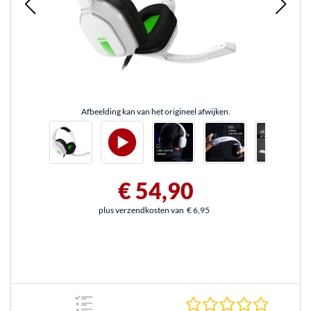
Afbeelding kan van het origineel afwijken.
€ 54,90
plus verzendkosten van
€ 6,95
0.0 sterr