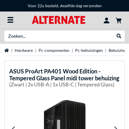
Voor 22u besteld, dezelfde dag verzonden
Zoeken
Websh
Home
Hardware
Pc-componenten
Pc-behuizingen
Behuizing 
ASUS
ProArt PA401 Wood Edition -
Tempered Glass Panel midi tower behuizing
(Zwart | 2x USB-A | 1x USB-C | Tempered Glass)