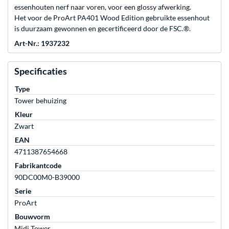
essenhouten nerf naar voren, voor een glossy afwerking.
Het voor de ProArt PA401 Wood Edition gebruikte essenhout
is duurzaam gewonnen en gecertificeerd door de FSC.®.
Art-Nr.: 1937232
Specificaties
Type
Tower behuizing
Kleur
Zwart
EAN
4711387654668
Fabrikantcode
90DC00M0-B39000
Serie
ProArt
Bouwvorm
Midi Tower