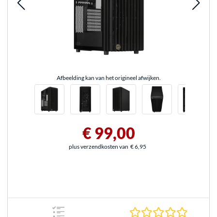
Afbeelding kan van het origineel afwijken.
€ 99,00
plus verzendkosten van
€ 6,95
0.0 sterr