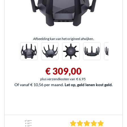
Afbeelding kan van het origineel afwijken.
€ 309,00
plus verzendkosten van
€ 6,95
Of vanaf € 10,56 per maand.
Let op, geld lenen kost geld.
5.0 sterren 