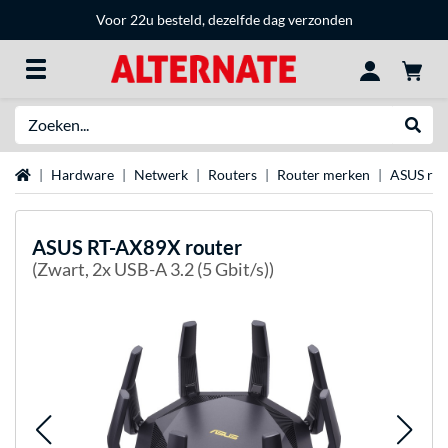
Voor 22u besteld, dezelfde dag verzonden
Zoeken
Websh
Home
Hardware
Netwerk
Routers
Router merken
ASUS rou
ASUS
RT-AX89X router
(Zwart, 2x USB-A 3.2 (5 Gbit/s))