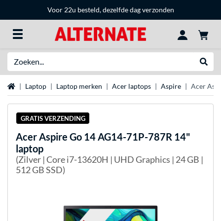
Voor 22u besteld, dezelfde dag verzonden
Zoeken
Websh
Home
Laptop
Laptop merken
Acer laptops
Aspire
Acer Asp
GRATIS VERZENDING
Acer
Aspire Go 14 AG14-71P-787R 14"
laptop
(Zilver | Core i7-13620H | UHD Graphics | 24 GB |
512 GB SSD)