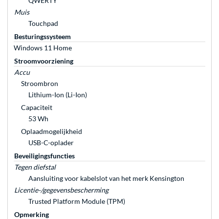
QWERTY
Muis
Touchpad
Besturingssysteem
Windows 11 Home
Stroomvoorziening
Accu
Stroombron
Lithium-Ion (Li-Ion)
Capaciteit
53 Wh
Oplaadmogelijkheid
USB-C-oplader
Beveiligingsfuncties
Tegen diefstal
Aansluiting voor kabelslot van het merk Kensington
Licentie-/gegevensbescherming
Trusted Platform Module (TPM)
Opmerking