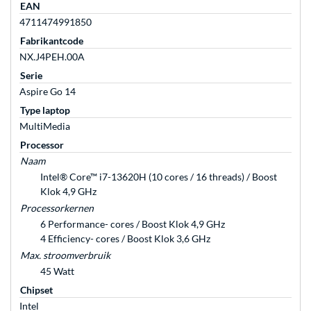
EAN
4711474991850
Fabrikantcode
NX.J4PEH.00A
Serie
Aspire Go 14
Type laptop
MultiMedia
Processor
Naam
Intel® Core™ i7-13620H (10 cores / 16 threads) / Boost
Klok 4,9 GHz
Processorkernen
6 Performance- cores / Boost Klok 4,9 GHz
4 Efficiency- cores / Boost Klok 3,6 GHz
Max. stroomverbruik
45 Watt
Chipset
Intel