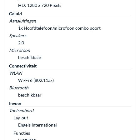
HD: 1280 x 720 Pixels
Geluid
Aansluitingen
1x Hoofdtelefoon/microfoon combo poort
Speakers
2.0
Microfoon
beschikbaar
Connectiviteit
WLAN
Wi-Fi 6 (802.11ax)
Bluetooth
beschikbaar
Invoer
Toetsenbord
Lay-out
Engels International
Functies