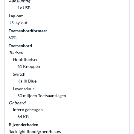
Aansluiting
1x USB
Lay-out
US lay-out
Toetsenbordformaat
60%
Toetsenbord
Toetsen
Hoofdtoetsen
61 Knoppen
Switch
Kailh Blue
Levensduur
50 miljoen Toetsaanslagen
Onboard
Intern geheugen
64 KB
Bijzonderheden
Backlight Rood/groen/blauw