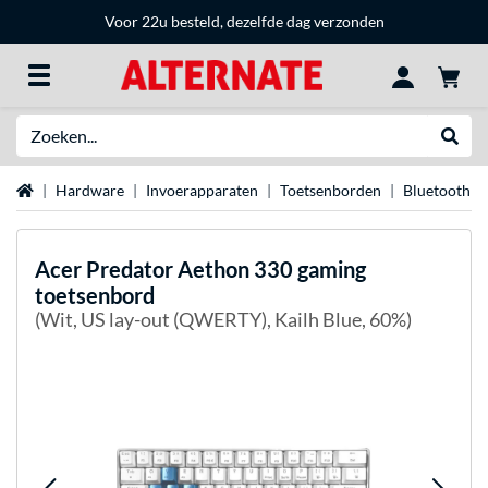
Voor 22u besteld, dezelfde dag verzonden
Zoeken
Websh
Home
Hardware
Invoerapparaten
Toetsenborden
Bluetooth t
Acer
Predator Aethon 330 gaming
toetsenbord
(Wit, US lay-out (QWERTY), Kailh Blue, 60%)