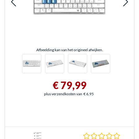
Afbeelding kan van het origineel afwijken.
€ 79,99
plus verzendkosten van
€ 6,95
0.0 sterr