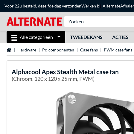
Voor 22u besteld, dezelfde dag verzonden
Werken bij Alternate
Afhale
Alle categorieën
TWEEDEKANS
ACTIES
Home
Hardware
Pc-componenten
Case fans
PWM case fans
Alphacool
Apex Stealth Metal case fan
(Chroom, 120 x 120 x 25 mm, PWM)