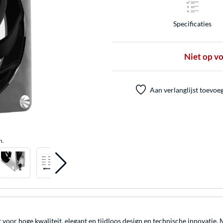
Specificaties
Niet op v
Aan verlanglijst toevoe
n.
 voor hoge kwaliteit, elegant en tijdloos design en technische innovatie