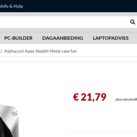
n
Info & Hulp
Zoeken
We
PC-BUILDER
DAGAANBIEDING
LAPTOPADVIES
Alphacool Apex Stealth Metal case fan
€ 21,79
plus verzend