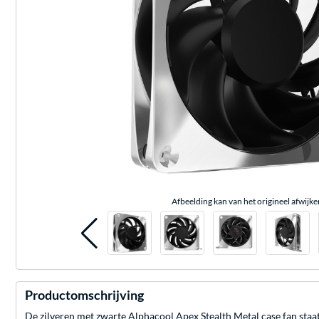
Afbeelding kan van het origineel afwijke
Productomschrijving
De zilveren met zwarte Alphacool Apex Stealth Metal case fan staat