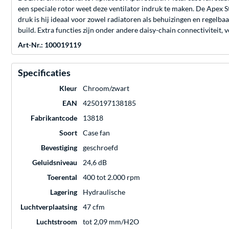
een speciale rotor weet deze ventilator indruk te maken. De Apex Stea
druk is hij ideaal voor zowel radiatoren als behuizingen en rege
build. Extra functies zijn onder andere daisy-chain connectivitei
Art-Nr.: 100019119
Specificaties
Kleur
Chroom/zwart
EAN
4250197138185
Fabrikantcode
13818
Soort
Case fan
Bevestiging
geschroefd
Geluidsniveau
24,6 dB
Toerental
400 tot 2.000 rpm
Lagering
Hydraulische
Luchtverplaatsing
47 cfm
Luchtstroom
tot 2,09 mm/H2O