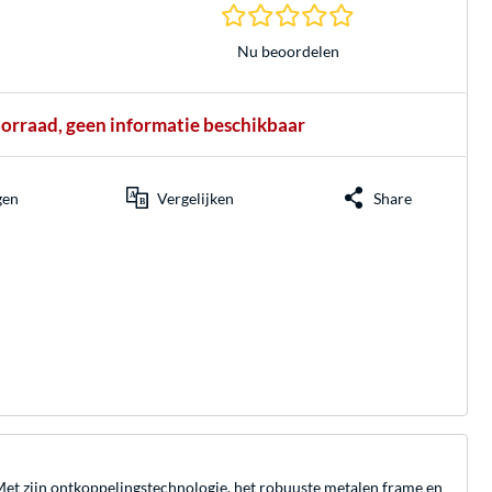
0.0 sterren gebasee
Nu beoordelen
oorraad, geen informatie beschikbaar
gen
Vergelijken
Share
. Met zijn ontkoppelingstechnologie, het robuuste metalen frame en