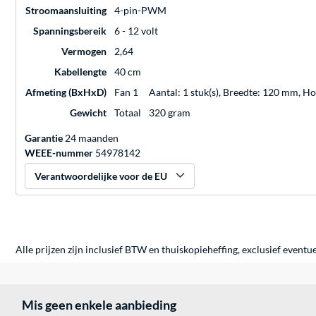
Stroomaansluiting
4-pin-PWM
Spanningsbereik
6 - 12 volt
Vermogen
2,64
Kabellengte
40 cm
Afmeting (BxHxD)
Fan 1
Aantal: 1 stuk(s), Breedte: 120 mm, 
Gewicht
Totaal
320 gram
Garantie
24 maanden
WEEE-nummer
54978142
Verantwoordelijke voor de EU
Alle prijzen zijn inclusief BTW en thuiskopieheffing, exclusief eventu
Mis geen enkele aanbieding