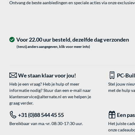
Ontvang de beste aanbiedingen en speciale acties via onze exclusie
Voor 22.00 uur besteld, dezelfde dag verzonden
(tenzij anders aangegeven, klik voor meer info)
We staan klaar voor jou!
PC-Bui
Heb je een vraag? Heb je hulp of meer
Stel jouw nie
informatie nodig? Stuur dan een e-mail naar
met de hulp v
klantenservice@alternate.nl
en we helpen je
graag verder.
+31 (0)88 544 45 55
Een pa
Bereikbaar van ma.-vr. 08:30-17:30 uur.
Het juiste cade
onze cadeaubon