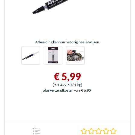
Afbeelding kan van het origineel afwijken.
€ 5,99
(
€ 1.497,50
/ 1 kg
)
plus verzendkosten van
€ 6,95
0.0 sterr