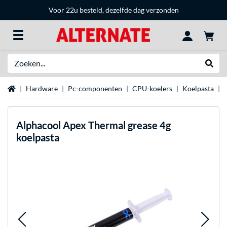
Voor 22u besteld, dezelfde dag verzonden
Zoeken
Websh
Home
Hardware
Pc-componenten
CPU-koelers
Koelpasta
Alphacool
Apex Thermal grease 4g
koelpasta