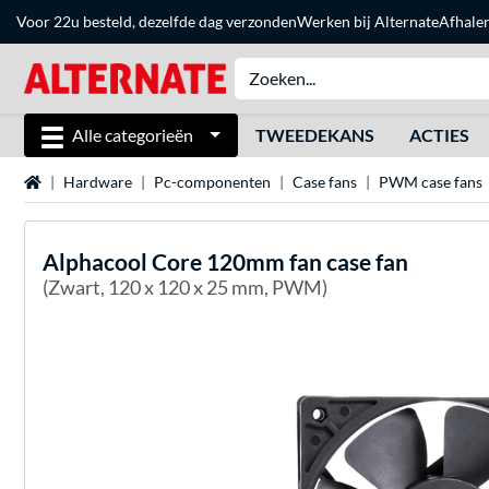
Voor 22u besteld, dezelfde dag verzonden
Werken bij Alternate
Afhale
Alle categorieën
TWEEDEKANS
ACTIES
Home
Hardware
Pc-componenten
Case fans
PWM case fans
Alphacool
Core 120mm fan case fan
(Zwart, 120 x 120 x 25 mm, PWM)