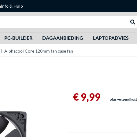
n
Info & Hulp
Zoeken
We
PC-BUILDER
DAGAANBIEDING
LAPTOPADVIES
Alphacool Core 120mm fan case fan
€ 9,99
plus verzendkos