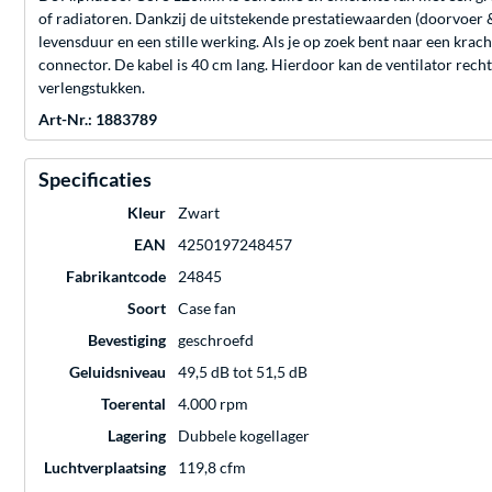
of radiatoren. Dankzij de uitstekende prestatiewaarden (doorvoer &
levensduur en een stille werking. Als je op zoek bent naar een kra
connector. De kabel is 40 cm lang. Hierdoor kan de ventilator rec
verlengstukken.
Art-Nr.: 1883789
Specificaties
Kleur
Zwart
EAN
4250197248457
Fabrikantcode
24845
Soort
Case fan
Bevestiging
geschroefd
Geluidsniveau
49,5 dB tot 51,5 dB
Toerental
4.000 rpm
Lagering
Dubbele kogellager
Luchtverplaatsing
119,8 cfm