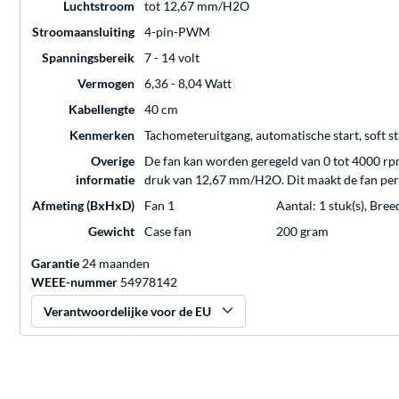
Luchtstroom
tot 12,67 mm/H2O
Stroomaansluiting
4-pin-PWM
Spanningsbereik
7 - 14 volt
Vermogen
6,36 - 8,04 Watt
Kabellengte
40 cm
Kenmerken
Tachometeruitgang, automatische start, soft st
Overige
De fan kan worden geregeld van 0 tot 4000 rp
informatie
druk van 12,67 mm/H2O. Dit maakt de fan perf
Afmeting (BxHxD)
Fan 1
Aantal: 1 stuk(s), Br
Gewicht
Case fan
200 gram
Garantie
24 maanden
WEEE-nummer
54978142
Verantwoordelijke voor de EU