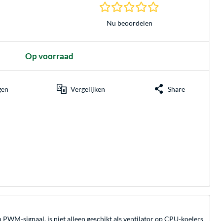
0.0 sterren gebasee
Nu beoordelen
Op voorraad
gen
Vergelijken
Share
 PWM-signaal, is niet alleen geschikt als ventilator op CPU-koelers