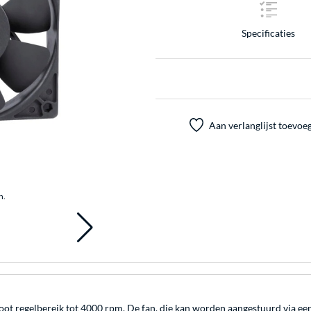
Specificaties
Aan verlanglijst toevoe
n.
oot regelbereik tot 4000 rpm. De fan, die kan worden aangestuurd via een