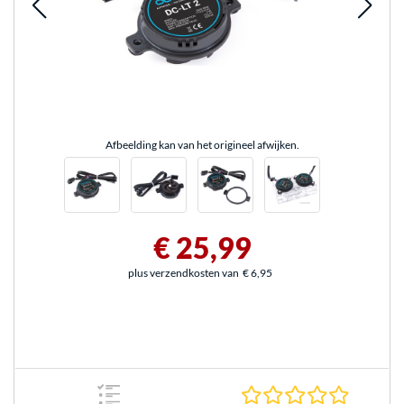
Afbeelding kan van het origineel afwijken.
€ 25,99
plus verzendkosten van
€ 6,95
0.0 sterr