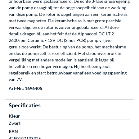
onhoorbaar werd geclassificeerd. De echte 3-fase sinusregeling
van de pomp draagt bij tot de hoge soepelheid van de werking
van deze pomp. De rotor is opgehangen aan een keramische as
met twee magneten. De keramische as is met grote precisie
vervaardigd en de rotor is zuiver uitgebalanceerd. Al deze
details dragen bij aan het feit dat de Alphacool DC-LT 2
2600rpm Ceramic - 12V DC (Sinus PCB) pomp vrijwel
geruisloos werkt. De besturing van de pomp, het mechanisme
en dus de pomp zelf is zeer efficiënt. Het stroomverbruik in
vergelijking met andere modellen is aanzienlijk lager bij
hetzelfde en een hoger vermogen. Hij heeft een groot
regelbereik en start betrouwbaar vanaf een voedingsspanning
van 7V.
Art-Nr.: 1696405
Specificaties
Kleur
Zwart
EAN
4250197133326