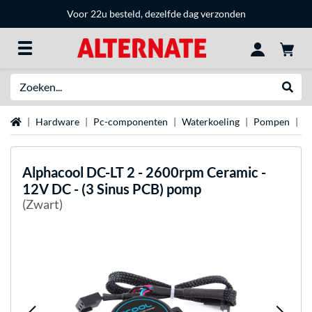
Voor 22u besteld, dezelfde dag verzonden
Zoeken
Websh
Home
Hardware
Pc-componenten
Waterkoeling
Pompen
A
Alphacool
DC-LT 2 - 2600rpm Ceramic -
12V DC - (3 Sinus PCB) pomp
(Zwart)