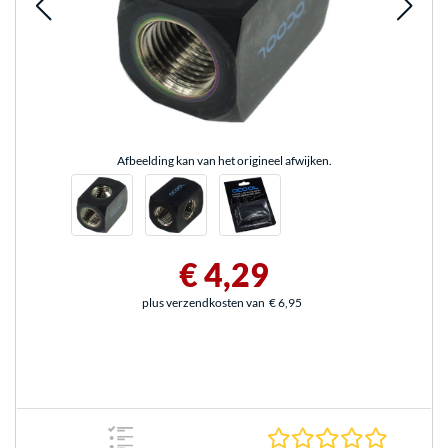
Afbeelding kan van het origineel afwijken.
€ 4,29
plus verzendkosten van
€ 6,95
0.0 sterr