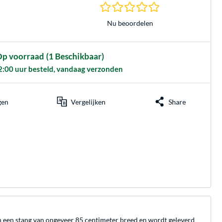
0.0 sterren gebasee
Nu beoordelen
p voorraad
(1 Beschikbaar)
2:00 uur besteld, vandaag verzonden
gen
Vergelijken
Share
n een stang van ongeveer 85 centimeter breed en wordt geleverd