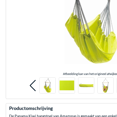
Afbeelding kan van het origineel afwijke
Productomschrijving
De Panama Kiwi hangstoel van Amazonas is gemaakt van een enkelzi