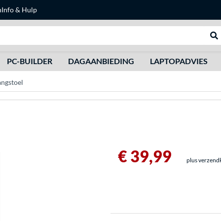
n
Info & Hulp
Zoeken
We
PC-BUILDER
DAGAANBIEDING
LAPTOPADVIES
ngstoel
€ 39,99
plus verzend