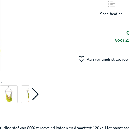
Specificaties
O
voor 2
Aan verlanglijst toevoe
n.
jdige stof van 80% gerecycled katoen en draagt tot 120kg. Het hangt aa