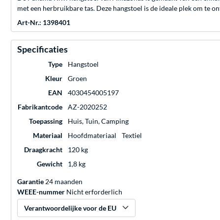
met een herbruikbare tas. Deze hangstoel is de ideale plek om te o
Art-Nr.: 1398401
Specificaties
Type
Hangstoel
Kleur
Groen
EAN
4030454005197
Fabrikantcode
AZ-2020252
Toepassing
Huis, Tuin, Camping
Materiaal
Hoofdmateriaal
Textiel
Draagkracht
120 kg
Gewicht
1,8 kg
Garantie
24 maanden
WEEE-nummer
Nicht erforderlich
Verantwoordelijke voor de EU