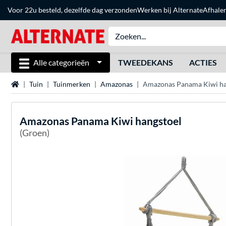
Voor 22u besteld, dezelfde dag verzonden
Werken bij Alternate
Afhale
Alle categorieën
TWEEDEKANS
ACTIES
Home
Tuin
Tuinmerken
Amazonas
Amazonas Panama Kiwi ha
Amazonas
Panama Kiwi hangstoel
(Groen)