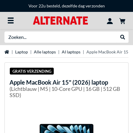
Voor 22u besteld, dezelfde dag verzonden
Zoeken
Websh
Home
Laptop
Alle laptops
AI laptops
Apple MacBook Air 15" (
GRATIS VERZENDING
Apple
MacBook Air 15" (2026) laptop
(Lichtblauw | M5 | 10-Core GPU | 16 GB | 512 GB
SSD)