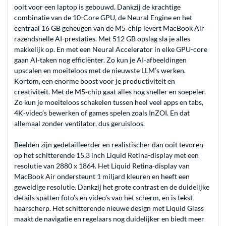
ooit voor een laptop is gebouwd. Dankzij de krachtige
combinatie van de 10-Core GPU, de Neural Engine en het
centraal 16 GB geheugen van de M5‑chip levert MacBook Air
razendsnelle AI-prestaties. Met 512 GB opslag sla je alles
makkelijk op. En met een Neural Accelerator in elke GPU-core
gaan AI-taken nog efficiënter. Zo kun je AI‑afbeeldingen
upscalen en moeiteloos met de nieuwste LLM’s werken.
Kortom, een enorme boost voor je productiviteit en
creativiteit. Met de M5‑chip gaat alles nog sneller en soepeler.
Zo kun je moeiteloos schakelen tussen heel veel apps en tabs,
4K-video’s bewerken of games spelen zoals InZOI. En dat
allemaal zonder ventilator, dus geruisloos.
Beelden zijn gedetailleerder en realistischer dan ooit tevoren
op het schitterende 15,3 inch Liquid Retina-display met een
resolutie van 2880 x 1864. Het Liquid Retina-display van
MacBook Air ondersteunt 1 miljard kleuren en heeft een
geweldige resolutie. Dankzij het grote contrast en de duidelijke
details spatten foto’s en video’s van het scherm, en is tekst
haarscherp. Het schitterende nieuwe design met Liquid Glass
maakt de navigatie en regelaars nog duidelijker en biedt meer