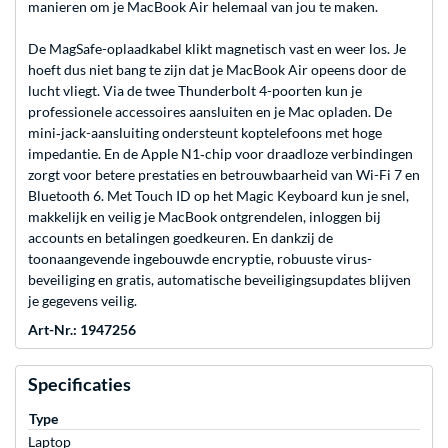
manieren om je MacBook Air helemaal van jou te maken.
De MagSafe-oplaadkabel klikt magnetisch vast en weer los. Je
hoeft dus niet bang te zijn dat je MacBook Air opeens door de
lucht vliegt. Via de twee Thunderbolt 4-poorten kun je
professionele accessoires aansluiten en je Mac opladen. De
mini‑jack-aansluiting ondersteunt koptelefoons met hoge
impedantie. En de Apple N1‑chip voor draadloze verbindingen
zorgt voor betere prestaties en betrouwbaarheid van Wi-Fi 7 en
Bluetooth 6. Met Touch ID op het Magic Keyboard kun je snel,
makkelijk en veilig je MacBook ontgrendelen, inloggen bij
accounts en betalingen goedkeuren. En dankzij de
toonaangevende ingebouwde encryptie, robuuste virus­
beveiliging en gratis, automatische beveiligings­updates blijven
je gegevens veilig.
Art-Nr.: 1947256
Specificaties
Type
Laptop