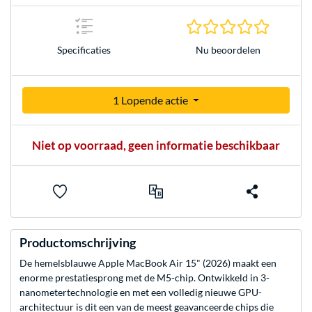
0.0 sterr
Nu beoordelen
Specificaties
1 Lopende actie
Niet op voorraad, geen informatie beschikbaar
Productomschrijving
De hemelsblauwe Apple MacBook Air 15" (2026) maakt een
enorme prestatiesprong met de M5-chip. Ontwikkeld in 3-
nanometertechnologie en met een volledig nieuwe GPU-
architectuur is dit een van de meest geavanceerde chips die