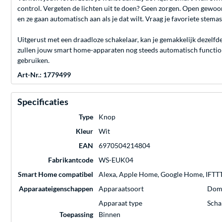
control. Vergeten de lichten uit te doen? Geen zorgen. Open gewoon
en ze gaan automatisch aan als je dat wilt. Vraag je favoriete stema
Uitgerust met een draadloze schakelaar, kan je gemakkelijk dezelf
zullen jouw smart home-apparaten nog steeds automatisch functione
gebruiken.
Art-Nr.: 1779499
Specificaties
Type
Knop
Kleur
Wit
EAN
6970504214804
Fabrikantcode
WS-EUK04
Smart Home compatibel
Alexa, Apple Home, Google Home, IFTTT
Apparaateigenschappen
Apparaatsoort
Dom
Apparaat type
Scha
Toepassing
Binnen