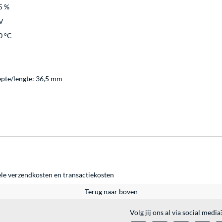
95 %
V
0 °C
pte/lengte: 36,5 mm
ele
verzendkosten
en
transactiekosten
Terug naar boven
Volg jij ons al via social media