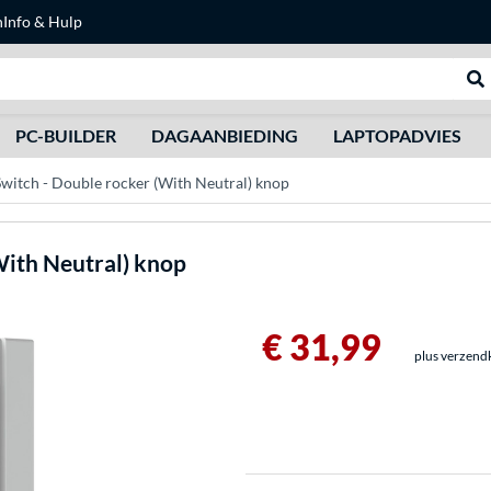
n
Info & Hulp
Zoeken
We
PC-BUILDER
DAGAANBIEDING
LAPTOPADVIES
witch - Double rocker (With Neutral) knop
With Neutral) knop
€ 31,99
plus verzend