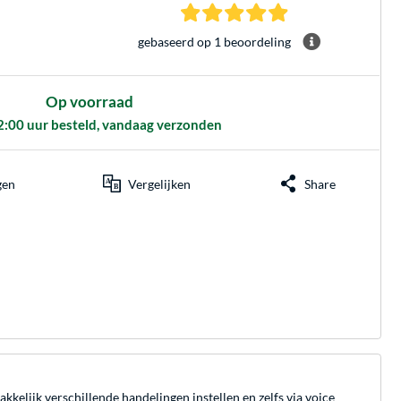
5.0 sterren gebasee
gebaseerd op 1 beoordeling
Op voorraad
2:00 uur besteld, vandaag verzonden
gen
Vergelijken
Share
kelijk verschillende handelingen instellen en zelfs via voice