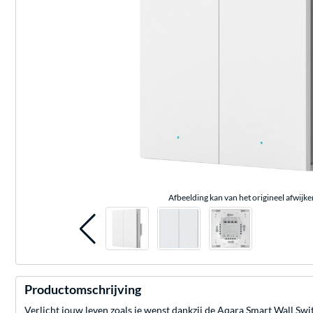
Afbeelding kan van het origineel afwijke
Productomschrijving
Verlicht jouw leven zoals je wenst dankzij de Aqara Smart Wall Swit