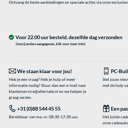
Ontvang de beste aanbiedingen en speciale acties via onze exclusie
Voor 22.00 uur besteld, dezelfde dag verzonden
(tenzij anders aangegeven, klik voor meer info)
We staan klaar voor jou!
PC-Bui
Heb je een vraag? Heb je hulp of meer
Stel jouw nie
informatie nodig? Stuur dan een e-mail naar
met de hulp v
klantenservice@alternate.nl
en we helpen je
graag verder.
+31 (0)88 544 45 55
Een pa
Bereikbaar van ma.-vr. 08:30-17:30 uur.
Het juiste cade
onze cadeaubon