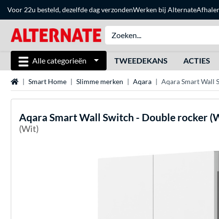
Voor 22u besteld, dezelfde dag verzonden
Werken bij Alternate
Afhale
Alle categorieën
TWEEDEKANS
ACTIES
Home
Smart Home
Slimme merken
Aqara
Aqara Smart Wall S
Aqara
Smart Wall Switch - Double rocker (
(Wit)