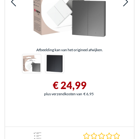
Afbeelding kan van het origineel afwijken.
€ 24,99
plus verzendkosten van
€ 6,95
0.0 sterr