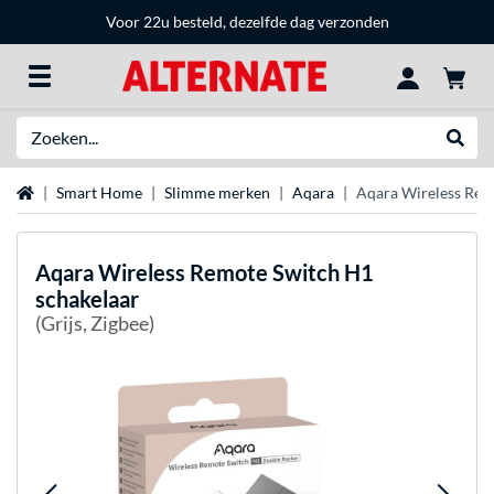
Voor 22u besteld, dezelfde dag verzonden
Zoeken
Websh
Home
Smart Home
Slimme merken
Aqara
Aqara Wireless Rem
Aqara
Wireless Remote Switch H1
schakelaar
(Grijs, Zigbee)