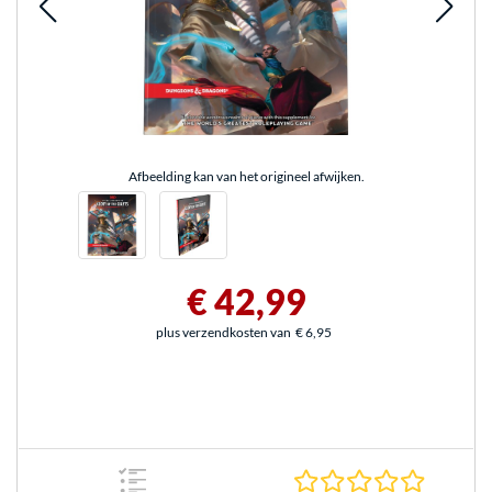
Afbeelding kan van het origineel afwijken.
€ 42,99
plus verzendkosten van
€ 6,95
0.0 sterr