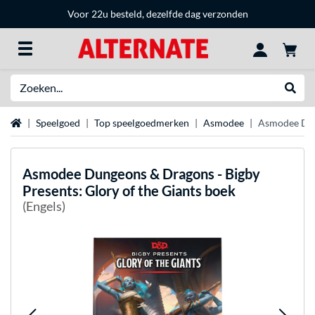
Voor 22u besteld, dezelfde dag verzonden
Zoeken
Websh
Home
Speelgoed
Top speelgoedmerken
Asmodee
Asmodee Dung
Asmodee
Dungeons & Dragons - Bigby
Presents: Glory of the Giants boek
(Engels)